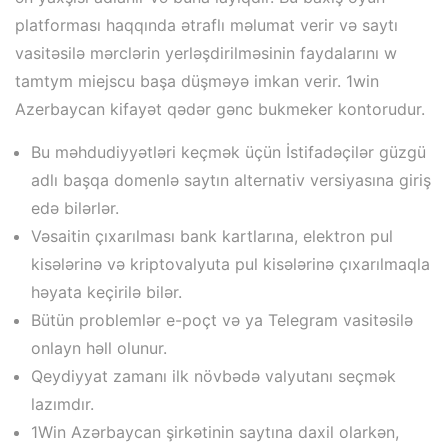
platforması haqqında ətraflı məlumat verir və saytı
vasitəsilə mərclərin yerləşdirilməsinin faydalarını w
tamtym miejscu başa düşməyə imkan verir. 1win
Azerbaycan kifayət qədər gənc bukmeker kontorudur.
Bu məhdudiyyətləri keçmək üçün İstifadəçilər güzgü
adlı başqa domenlə saytın alternativ versiyasına giriş
edə bilərlər.
Vəsaitin çıxarılması bank kartlarına, elektron pul
kisələrinə və kriptovalyuta pul kisələrinə çıxarılmaqla
həyata keçirilə bilər.
Bütün problemlər e-poçt və ya Telegram vasitəsilə
onlayn həll olunur.
Qeydiyyat zamanı ilk növbədə valyutanı seçmək
lazımdır.
1Win Azərbaycan şirkətinin saytına daxil olarkən,