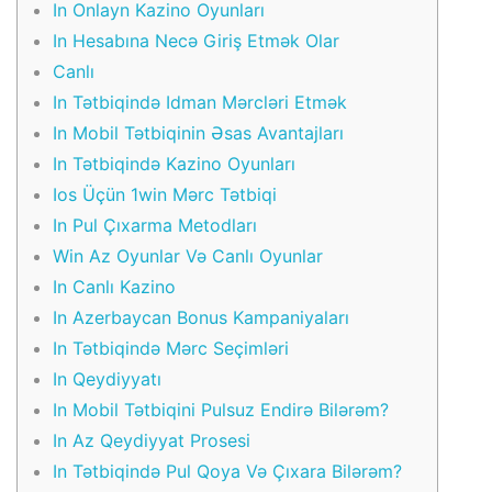
In Onlayn Kazino Oyunları
In Hesabına Necə Giriş Etmək Olar
Canlı
In Tətbiqində Idman Mərcləri Etmək
In Mobil Tətbiqinin Əsas Avantajları
In Tətbiqində Kazino Oyunları
Ios Üçün 1win Mərc Tətbiqi
In Pul Çıxarma Metodları
Win Az Oyunlar Və Canlı Oyunlar
In Canlı Kazino
In Azerbaycan Bonus Kampaniyaları
In Tətbiqində Mərc Seçimləri
In Qeydiyyatı
In Mobil Tətbiqini Pulsuz Endirə Bilərəm?
In Az Qeydiyyat Prosesi
In Tətbiqində Pul Qoya Və Çıxara Bilərəm?