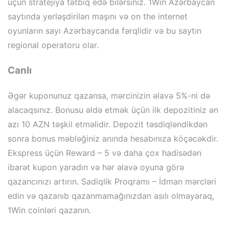
üçün stratejiya tətbiq edə bilərsiniz. 1Win Azərbaycan
saytında yerləşdirilən maşını və on the internet
oyunların sayı Azərbaycanda fərqlidir və bu saytın
regional operatoru olar.
Canlı
Əgər kuponunuz qazansa, mərcinizin əlavə 5%-ni də
alacaqsınız. Bonusu əldə etmək üçün ilk depozitiniz ən
azı 10 AZN təşkil etməlidir. Depozit təsdiqləndikdən
sonra bonus məbləğiniz anında hesabınıza köçəcəkdir.
Ekspress üçün Reward – 5 və daha çox hadisədən
ibarət kupon yaradın və hər əlavə oyuna görə
qazancınızı artırın. Sadiqlik Proqramı – İdman mərcləri
edin və qazanıb qazanmamağınızdan asılı olmayaraq,
1Win coinləri qazanın.