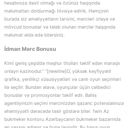
hesabınıza daxil olmağı və özünüz haqqında
məlumatları doldurmağı tövsiyə edirik. Həmçinin
burada siz əməliyyatların tarixini, mərcləri izləyə və
mövcud bonuslar və tələb olunan mərclər haqqında
məlumat əldə edə bilərsiniz.
İdman Mərc Bonusu
Kimi geniş çeşiddə məşhur titulları təklif edən maraqlı
onlayn kazinodur.” “[newline]O, yüksək keyfiyyətli
qrafika, yenilikçi xüsusiyyətləri və canlı oyun seçimləri
ilə seçilir. Bundan əlavə, oyunçular üçün cəlbedici
bonuslar və promosyonlar təklif edir. Bahis
agentliyinizin seçimi mərcinizdən qazanc potensialınıza
əhəmiyyətli dərəcədə təsir göstərə bilər. 1win Az
bukmeker kontoru Azərbaycanın bukmeker bazarında
ən yaxşısı adlanır və buna layiqdir. Bu baxış oyun