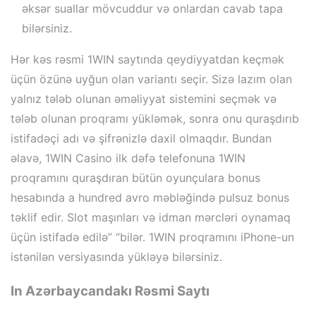
əksər suallar mövcuddur və onlardan cavab tapa
bilərsiniz.
Hər kəs rəsmi 1WIN saytında qeydiyyatdan keçmək
üçün özünə uyğun olan variantı seçir. Sizə lazım olan
yalnız tələb olunan əməliyyat sistemini seçmək və
tələb olunan proqramı yükləmək, sonra onu quraşdırıb
istifadəçi adı və şifrənizlə daxil olmaqdır. Bundan
əlavə, 1WIN Casino ilk dəfə telefonuna 1WIN
proqramını quraşdıran bütün oyunçulara bonus
hesabında a hundred avro məbləğində pulsuz bonus
təklif edir. Slot maşınları və idman mərcləri oynamaq
üçün istifadə edilə” “bilər. 1WIN proqramını iPhone-un
istənilən versiyasında yükləyə bilərsiniz.
In Azərbaycandakı Rəsmi Saytı