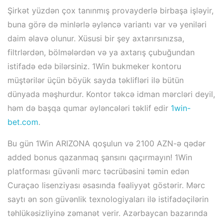
Şirkət yüzdən çox tanınmış provayderlə birbaşa işləyir,
buna görə də minlərlə əyləncə variantı var və yeniləri
daim əlavə olunur. Xüsusi bir şey axtarırsınızsa,
filtrlərdən, bölmələrdən və ya axtarış çubuğundan
istifadə edə bilərsiniz. 1Win bukmeker kontoru
müştərilər üçün böyük sayda təklifləri ilə bütün
dünyada məşhurdur. Kontor təkcə idman mərcləri deyil,
həm də başqa qumar əyləncələri təklif edir
1win-
bet.com
.
Bu gün 1Win ARIZONA qoşulun və 2100 AZN-ə qədər
added bonus qazanmaq şansını qaçırmayın! 1Win
platforması güvənli mərc təcrübəsini təmin edən
Curaçao lisenziyası əsasında fəaliyyət göstərir. Mərc
saytı ən son güvənlik texnologiyaları ilə istifadəçilərin
təhlükəsizliyinə zəmanət verir. Azərbaycan bazarında