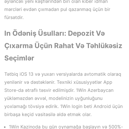
əyləncəli yeni kəşflərindən biri olan kiber idman
mərcləri evdən çıxmadan pul qazanmaq üçün bir
fürsətdir.
In Ödəniş Üsulları: Depozit Və
Çıxarma Üçün Rahat Və Təhlükəsiz
Seçimlər
Tətbiq iOS 13 və yuxarı versiyalarda avtomatik olaraq
yenilənir və dəstəklənir. Texniki xüsusiyyətlər App
Store-da ətraflı təsvir edilmişdir. 1Win Azerbaycan
yükləməzdən əvvəl, modelinizin uyğunluğunu
yoxlamağı tövsiyə edirik. 1Win login beti Android üçün
birbaşa keçid vasitəsilə əldə etmək olar.
1Win Kazinoda bu gün oynamağa başlayın və 500%-