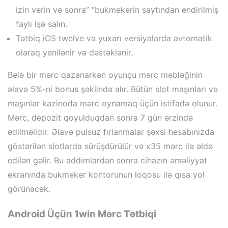
izin verin və sonra” “bukmekerin saytından endirilmiş
faylı işə salın.
Tətbiq iOS twelve və yuxarı versiyalarda avtomatik
olaraq yenilənir və dəstəklənir.
Belə bir mərc qazanarkən oyunçu mərc məbləğinin
əlavə 5%-ni bonus şəklində alır. Bütün slot maşınları və
maşınlar kazinoda mərc oynamaq üçün istifadə olunur.
Mərc, depozit qoyulduqdan sonra 7 gün ərzində
edilməlidir. Əlavə pulsuz fırlanmalar şəxsi hesabınızda
göstərilən slotlarda sürüşdürülür və x35 mərc ilə əldə
edilən gəlir. Bu addımlardan sonra cihazın əməliyyat
ekranında bukmeker kontorunun loqosu ilə qısa yol
görünəcək.
Android Üçün 1win Mərc Tətbiqi