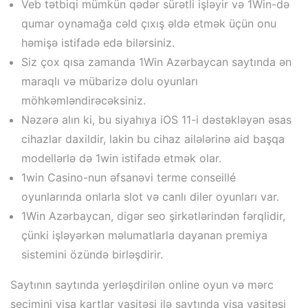
Veb tətbiqi mümkün qədər sürətli işləyir və 1Win-də
qumar oynamağa cəld çıxış əldə etmək üçün onu
həmişə istifadə edə bilərsiniz.
Siz çox qısa zamanda 1Win Azərbaycan saytında ən
maraqlı və mübarizə dolu oyunları
möhkəmləndirəcəksiniz.
Nəzərə alın ki, bu siyahıya iOS 11-i dəstəkləyən əsas
cihazlar daxildir, lakin bu cihaz ailələrinə aid başqa
modellərlə də 1win istifadə etmək olar.
1win Casino-nun əfsanəvi terme conseillé
oyunlarında onlarla slot və canlı diler oyunları var.
1Win Azərbaycan, digər seo şirkətlərindən fərqlidir,
çünki işləyərkən məlumatlarla dayanan premiya
sistemini özündə birləşdirir.
Saytının saytında yerləşdirilən online oyun və mərc
seçimini visa kartlar vasitəsi ilə saytında visa vasitəsi