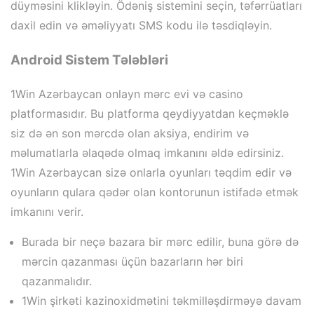
düyməsini klikləyin. Ödəniş sistemini seçin, təfərrüatları
daxil edin və əməliyyatı SMS kodu ilə təsdiqləyin.
Android Sistem Tələbləri
1Win Azərbaycan onlayn mərc evi və casino
platformasıdır. Bu platforma qeydiyyatdan keçməklə
siz də ən son mərcdə olan aksiya, endirim və
məlumatlarla əlaqədə olmaq imkanını əldə edirsiniz.
1Win Azərbaycan sizə onlarla oyunları təqdim edir və
oyunların qulara qədər olan kontorunun istifadə etmək
imkanını verir.
Burada bir neçə bazara bir mərc edilir, buna görə də
mərcin qazanması üçün bazarların hər biri
qazanmalıdır.
1Win şirkəti kazinoxidmətini təkmilləşdirməyə davam