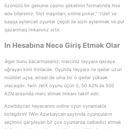
özünüzü bir genuine casino şirkətinin formatında hiss
edə bilərsiniz. Slot maşınları, online poker,” “rulet və
başqa əyləncəli oyunlar çeşidi ilə sizin əylənmək və pul
qazanmaq imkanınız artır.
In Hesabına Necə Giriş Etmək Olar
Əgər bunu bacarmasanız, mərciniz təyyarə qəzaya
uğrayan kimi itiriləcək. Oyunda təyyarə nə qədər uzun
müddət uçsa, əmsal de uma bir o qədər yüksək
olacaqdır. 1win JetX oyunu üçün 0, 50 AZN ilə 500
AZN arasında mərc etmək imkanı təklif edir.
Azərbaycan həyəcanını online oyun oynamakla
birləşdirin! 1Win Azərbaycan saytında oyunçuların
seçimini qarşılayan bir çox oyunlarda cəlbedici etmək