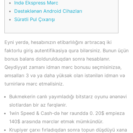
Ində Ekspress Mərc
Dəstəklənən Android Cihazları
Sürətli Pul Çıxarışı
Eyni yerdə, hesabınızın etibarlılığını artıracaq iki
faktorlu giriş autentifikasiya qura bilərsiniz. Bunun üçün
bonus balans doldurulduqdan sonra hesablanır.
Qeydiyyat zamanı idman mərc bonusu seçmisinizsə,
əmsalları 3 və ya daha yüksək olan istənilən idman və
turnirlərə mərc etməlisiniz.
Bukmekerin canlı yayımladığı bitstarz oyunu ənənəvi
slotlardan bir az fərqlənir.
1win Speed & Cash-də hər raundda 0. 20$ empieza
140$ arasında mərclər etmək mümkündür.
Krupiyer çarxı fırladıqdan sonra topun düşdüyü xana