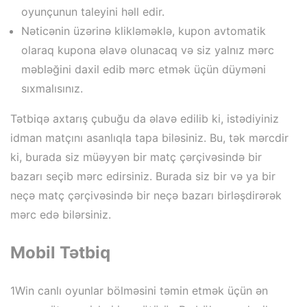
oyunçunun taleyini həll edir.
Nəticənin üzərinə klikləməklə, kupon avtomatik
olaraq kupona əlavə olunacaq və siz yalnız mərc
məbləğini daxil edib mərc etmək üçün düyməni
sıxmalısınız.
Tətbiqə axtarış çubuğu da əlavə edilib ki, istədiyiniz
idman matçını asanlıqla tapa biləsiniz. Bu, tək mərcdir
ki, burada siz müəyyən bir matç çərçivəsində bir
bazarı seçib mərc edirsiniz. Burada siz bir və ya bir
neçə matç çərçivəsində bir neçə bazarı birləşdirərək
mərc edə bilərsiniz.
Mobil Tətbiq
1Win canlı oyunlar bölməsini təmin etmək üçün ən