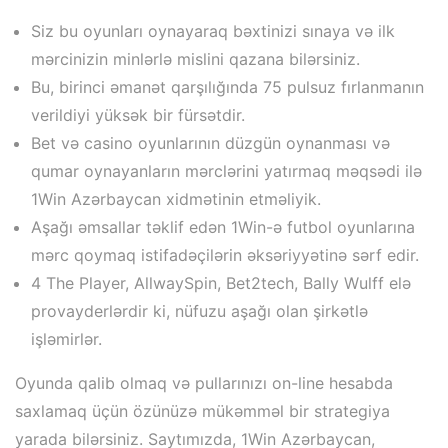
Siz bu oyunları oynayaraq bəxtinizi sınaya və ilk
mərcinizin minlərlə mislini qazana bilərsiniz.
Bu, birinci əmanət qarşılığında 75 pulsuz fırlanmanın
verildiyi yüksək bir fürsətdir.
Bet və casino oyunlarının düzgün oynanması və
qumar oynayanların mərclərini yatırmaq məqsədi ilə
1Win Azərbaycan xidmətinin etməliyik.
Aşağı əmsallar təklif edən 1Win-ə futbol oyunlarına
mərc qoymaq istifadəçilərin əksəriyyətinə sərf edir.
4 The Player, AllwaySpin, Bet2tech, Bally Wulff elə
provayderlərdir ki, nüfuzu aşağı olan şirkətlə
işləmirlər.
Oyunda qalib olmaq və pullarınızı on-line hesabda
saxlamaq üçün özünüzə mükəmməl bir strategiya
yarada bilərsiniz. Saytımızda, 1Win Azərbaycan,