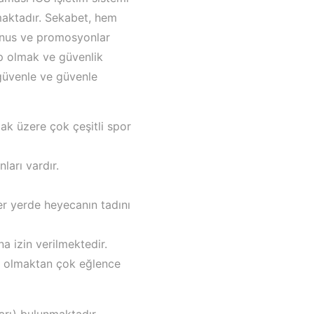
amaktadır. Sekabet, hem
bonus ve promosyonlar
p olmak ve güvenlik
güvenle ve güvenle
ak üzere çok çeşitli spor
ları vardır.
 yerde heyecanın tadını
a izin verilmektedir.
ağı olmaktan çok eğlence
arı) bulunmaktadır.