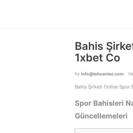
Bahis Şirke
1xbet Co
ha
info@tehuentec.com
Bahis Şirketi Online Spor 
Spor Bahisleri Na
Güncellemeleri