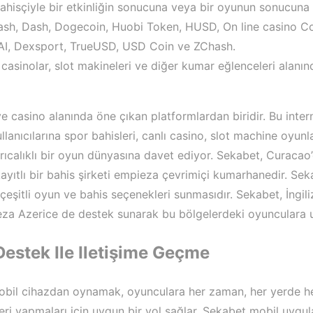
bahisçiyle bir etkinliğin sonucuna veya bir oyunun sonucuna 
nCash, Dash, Dogecoin, Huobi Token, HUSD, On line casino 
 DAI, Dexsport, TrueUSD, USD Coin ve ZChash.
 casinolar, slot makineleri ve diğer kumar eğlenceleri alanı
e casino alanında öne çıkan platformlardan biridir. Bu intern
lanıcılarına spor bahisleri, canlı casino, slot machine oyunl
rıcalıklı bir oyun dünyasına davet ediyor. Sekabet, Curacao
kayıtlı bir bahis şirketi empieza çevrimiçi kumarhanedir. Seka
 çeşitli oyun ve bahis seçenekleri sunmasıdır. Sekabet, İngil
za Azerice de destek sunarak bu bölgelerdeki oyunculara ul
estek Ile Iletişime Geçme
bil cihazdan oynamak, oyunculara her zaman, her yerde he
eri yapmaları için uygun bir yol sağlar. Sekabet mobil uygul