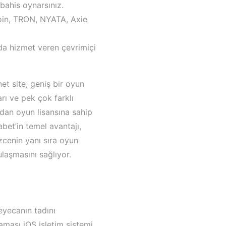
bahis oynarsınız.
Coin, TRON, NYATA, Axie
nda hizmet veren çevrimiçi
et site, geniş bir oyun
arı ve pek çok farklı
’dan oyun lisansına sahip
bet’in temel avantajı,
izcenin yanı sıra oyun
aşmasını sağlıyor.
yecanın tadını
aması iOS işletim sistemi