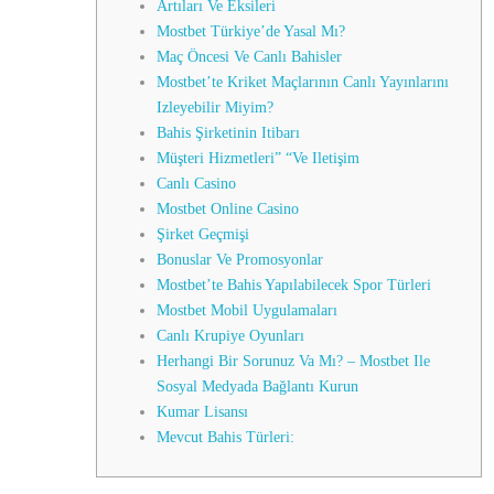
Artıları Ve Eksileri
Mostbet Türkiye’de Yasal Mı?
Maç Öncesi Ve Canlı Bahisler
Mostbet’te Kriket Maçlarının Canlı Yayınlarını
Izleyebilir Miyim?
Bahis Şirketinin Itibarı
Müşteri Hizmetleri” “Ve Iletişim
Canlı Casino
Mostbet Online Casino
Şirket Geçmişi
Bonuslar Ve Promosyonlar
Mostbet’te Bahis Yapılabilecek Spor Türleri
Mostbet Mobil Uygulamaları
Canlı Krupiye Oyunları
Herhangi Bir Sorunuz Va Mı? – Mostbet Ile
Sosyal Medyada Bağlantı Kurun
Kumar Lisansı
Mevcut Bahis Türleri: