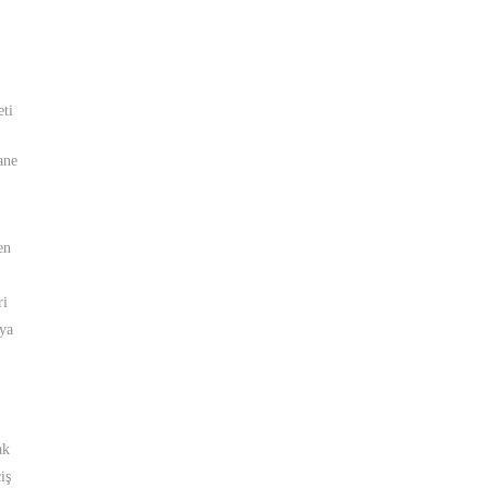
eti
ane
en
ri
oya
ak
iş