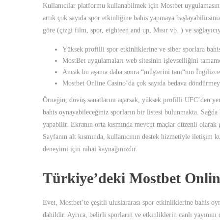
Kullanıcılar platformu kullanabilmek için Mostbet uygulamasını
artık çok sayıda spor etkinliğine bahis yapmaya başlayabilirsini
göre (çizgi film, spor, eighteen and up, Mısır vb. ) ve sağlayıcıy
Yüksek profilli spor etkinliklerine ve siber sporlara bahi
MostBet uygulamaları web sitesinin işlevselliğini tamam
Ancak bu aşama daha sonra “müşterini tanı“nın İngilizce
Mostbet Online Casino’da çok sayıda bedava döndürmeyl
Örneğin, dövüş sanatlarını açarsak, yüksek profilli UFC’den 
bahis oynayabileceğiniz sporların bir listesi bulunmakta. Sağda 
yapabilir. Ekranın orta kısmında mevcut maçlar düzenli olarak 
Sayfanın alt kısmında, kullanıcının destek hizmetiyle iletişim ku
deneyimi için nihai kaynağınızdır.
Türkiye’deki Mostbet Onlin
Evet, Mostbet’te çeşitli uluslararası spor etkinliklerine bahis 
dahildir. Ayrıca, belirli sporların ve etkinliklerin canlı yayını