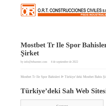
Mostbet Tr Ile Spor Bahisle
Şirket
by
info@tehuentec.com
4 de septiembre de 2022
Mostbet Tr Ile Spor Bahisleri ᐉ Türkiye’deki Mostbet Bahis Şi
Türkiye’deki Sah Web Sites