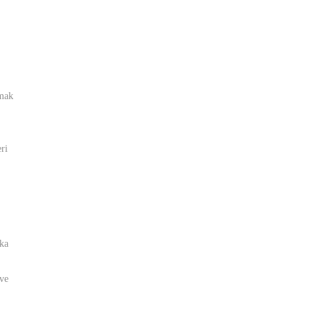
kmak
ri
ika
 ve