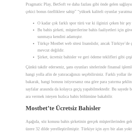
Pragmatic Play, BetSoft ve daha fazlası gibi önde gelen sağlayıcıl
çekici bonus özelliklere sahip” “yüksek kaliteli oyunlar yaratma
O kadar çok farklı spor türü var ki ilginizi çeken bir şe
Bu bahis şirketi, müşterilerine bahis faaliyetleri için 
sunmaya kendini adamıştır.
Türkçe Mostbet web sitesi lisanslıdır, ancak Türkiye’d
mevcut değildir.
Şirket, ücretsiz bahisler ve geri ödeme teklifleri gibi ç
Çünkü takdir ederseniz, şans oyunları sitelerinde finansal işlem
hangi yolla afin de yatıracağınızı seçebilirsiniz. Farklı yollar i
bakarak, hangi bonusu istiyorsanız ona göre para yatırma şeklin
sayfalar arasında da kolayca geçiş yapabilmektedir. Bu sayede ba
ara vermek isteyen hızlıca bahis bölümüne bakabilir.
Mostbet’te Ücretsiz Bahisler
Aşağıda, söz konusu bahis şirketinin gerçek müşterilerinden gel
üzere 32 dilde yerelleştirilmiştir. Türkiye için ayrı bir alan y