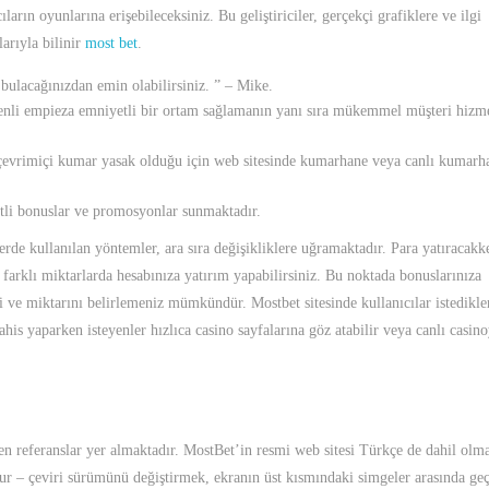
arın oyunlarına erişebileceksiniz. Bu geliştiriciler, gerçekçi grafiklere ve ilgi
larıyla bilinir
most bet
.
y bulacağınızdan emin olabilirsiniz. ” – Mike.
güvenli empieza emniyetli bir ortam sağlamanın yanı sıra mükemmel müşteri hizm
e çevrimiçi kumar yasak olduğu için web sitesinde kumarhane veya canlı kumarh
eşitli bonuslar ve promosyonlar sunmaktadır.
lerde kullanılan yöntemler, ara sıra değişikliklere uğramaktadır. Para yatıracakk
le farklı miktarlarda hesabınıza yatırım yapabilirsiniz. Bu noktada bonuslarınıza
i ve miktarını belirlemeniz mümkündür. Mostbet sitesinde kullanıcılar istedikle
his yaparken isteyenler hızlıca casino sayfalarına göz atabilir veya canlı casin
en referanslar yer almaktadır. MostBet’in resmi web sitesi Türkçe de dahil olm
oktur – çeviri sürümünü değiştirmek, ekranın üst kısmındaki simgeler arasında geç