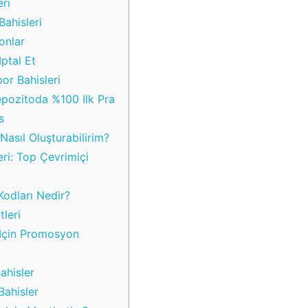
eri
ahisleri
onlar
Iptal Et
or Bahisleri
epozitoda %100 Ilk Pra
s
Nasıl Oluşturabilirim?
ri: Top Çevrimiçi
odları Nedir?
tleri
 Için Promosyon
ahisler
Bahisler