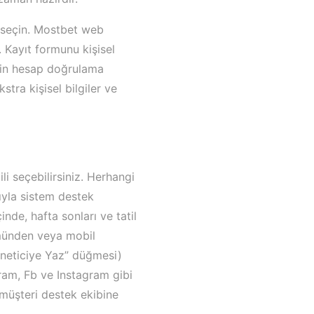
 seçin. Mostbet web
. Kayıt formunu kişisel
t’in hesap doğrulama
stra kişisel bilgiler ve
li seçebilirsiniz. Herhangi
ğıyla sistem destek
nde, hafta sonları ve tatil
lümünden veya mobil
öneticiye Yaz” düğmesi)
ram, Fb ve Instagram gibi
 müşteri destek ekibine