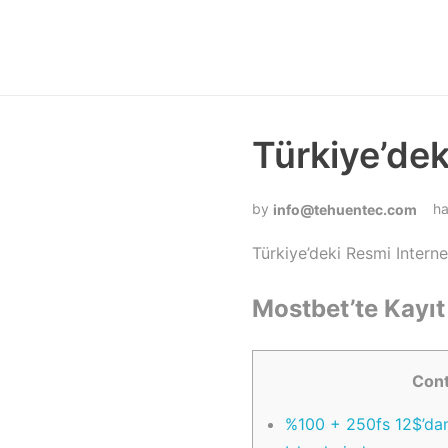
Türkiye’dek
ha
info@tehuentec.com
Türkiye’deki Resmi Interne
Mostbet’te Kayıt
Con
%100 + 250fs 12$’dan