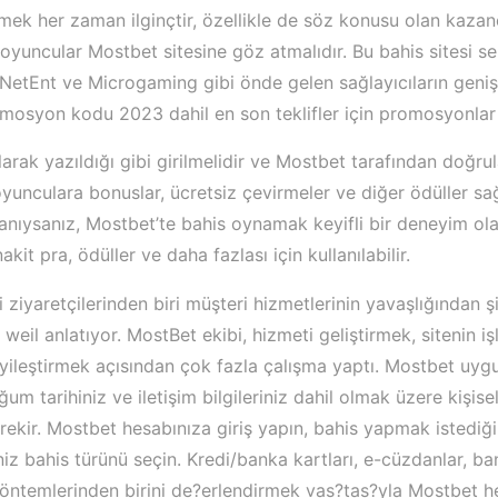
emek her zaman ilginçtir, özellikle de söz konusu olan kaza
n oyuncular Mostbet sitesine göz atmalıdır. Bu bahis sitesi se
e NetEnt ve Microgaming gibi önde gelen sağlayıcıların geni
mosyon kodu 2023 dahil en son teklifler için promosyonlar
ak yazıldığı gibi girilmelidir ve Mostbet tarafından doğrul
unculara bonuslar, ücretsiz çevirmeler ve diğer ödüller sağl
anıysanız, Mostbet’te bahis oynamak keyifli bir deneyim ola
it pra, ödüller ve daha fazlası için kullanılabilir.
ziyaretçilerinden biri müşteri hizmetlerinin yavaşlığından 
il anlatıyor. MostBet ekibi, hizmeti geliştirmek, sitenin iş
yileştirmek açısından çok fazla çalışma yaptı. Mostbet uyg
um tarihiniz ve iletişim bilgileriniz dahil olmak üzere kişise
erekir. Mostbet hesabınıza giriş yapın, bahis yapmak istediğin
z bahis türünü seçin. Kredi/banka kartları, e-cüzdanlar, ban
öntemlerinden birini de?erlendirmek vas?tas?yla Mostbet h