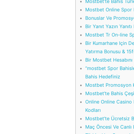
Mostbet’te Bahis Türl
Mostbet Online Spor B
Bonuslar Ve Promosy
Bir Yanıt Yazın Yanıtı 
Mostbet Tr On-line Sp
Bir Kumarhane Için D
Yatırma Bonusu & 15f
Bir Mostbet Hesabını 
“mostbet Spor Bahisle
Bahis Hedefiniz
Mostbet Promosyon K
Mostbet’te Bahis Çeşi
Online Online Casino
Kodları
Mostbet’te Ücretsiz B
Maç Öncesi Ve Canlı 