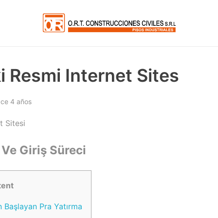
i Resmi Internet Sites
ce 4 años
t Sitesi
 Ve Giriş Süreci
tent
 Başlayan Pra Yatırma