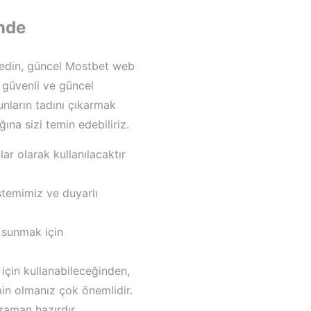
nde
h edin, güncel Mostbet web
n güvenli ve güncel
nların tadını çıkarmak
ına sizi temin edebiliriz.
ar olarak kullanılacaktır
stemimiz ve duyarlı
 sunmak için
çin kullanabileceğinden,
in olmanız çok önemlidir.
zaman hazırdır.