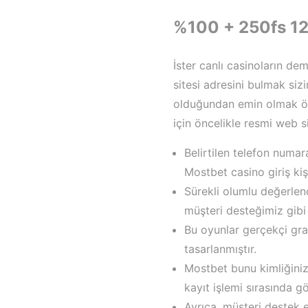
%100 + 250fs 12
İster canlı casinoların d
sitesi adresini bulmak siz
olduğundan emin olmak öne
için öncelikle resmi web s
Belirtilen telefon numar
Mostbet casino giriş kişi
Sürekli olumlu değerlen
müşteri desteğimiz gibi 
Bu oyunlar gerçekçi gra
tasarlanmıştır.
Mostbet bunu kimliğini
kayıt işlemi sırasında 
Ayrıca, müşteri destek e