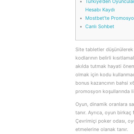
Türkiye’den Oyuncula
Hesabı Kaydı
Mostbet’te Promosyon
Canlı Sohbet
Site tabletler düşünülere
kodlarının belirli kısıtlama
akılda tutmak hayati önem t
olmak için kodu kullanmada
bonus kazancının bahsi x60
promosyon koşullarında lis
Oyun, dinamik oranlara sah
tanır. Ayrıca, oyun birkaç 
Çevrimiçi poker odası, oyu
etmelerine olanak tanır.