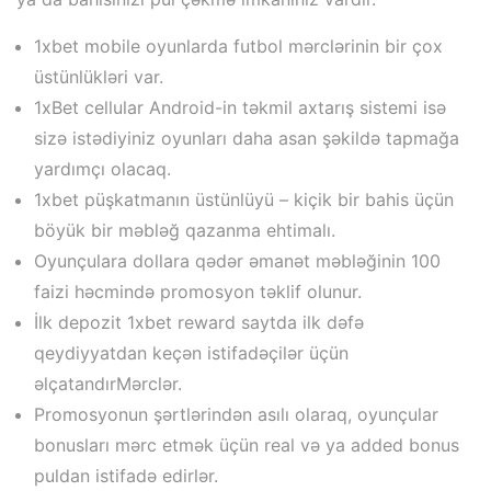
1xbet mobile oyunlarda futbol mərclərinin bir çox
üstünlükləri var.
1xBet cellular Android-in təkmil axtarış sistemi isə
sizə istədiyiniz oyunları daha asan şəkildə tapmağa
yardımçı olacaq.
1xbet püşkatmanın üstünlüyü – kiçik bir bahis üçün
böyük bir məbləğ qazanma ehtimalı.
Oyunçulara dollara qədər əmanət məbləğinin 100
faizi həcmində promosyon təklif olunur.
İlk depozit 1xbet reward saytda ilk dəfə
qeydiyyatdan keçən istifadəçilər üçün
əlçatandırMərclər.
Promosyonun şərtlərindən asılı olaraq, oyunçular
bonusları mərc etmək üçün real və ya added bonus
puldan istifadə edirlər.