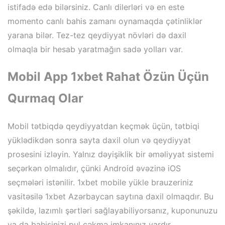
istifadə edə bilərsiniz. Canlı dilerləri və en este
momento canlı bahis zamanı oynamaqda çətinliklər
yarana bilər. Tez-tez qeydiyyat növləri də daxil
olmaqla bir hesab yaratmağın sadə yolları var.
Mobil App 1xbet Rahat Özün Üçün
Qurmaq Olar
Mobil tətbiqdə qeydiyyatdan keçmək üçün, tətbiqi
yüklədikdən sonra sayta daxil olun və qeydiyyat
prosesini izləyin. Yalnız dəyişiklik bir əməliyyat sistemi
seçərkən olmalıdır, çünki Android əvəzinə iOS
seçmələri istənilir. 1xbet mobile yükle brauzeriniz
vasitəsilə 1xbet Azərbaycan saytına daxil olmaqdır. Bu
şəkildə, lazımlı şərtləri sağlayabiliyorsanız, kuponunuzu
ya da bahisinizi pul çəkmə imkanınız vardır.