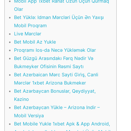
Mobil App 1xbet Rahat Özün Üçün Qurmaq
Olar
Bet Yüklə: Idman Mərcləri Üçün Ən Yaxşı
Mobil Proqram
Live Mərclər
Bet Mobil Az Yukle
Proqramı Ios-da Necə Yükləmək Olar
Bet Güzgü Arasındakı Fərq Nədir Və
Bukmeyker Ofisinin Rəsmi Saytı
Bet Azerbaican Mərc Sayti Gi̇ri̇ş, Canli
Mərclər 1xbet Arizona Bukmeker
Bet Azərbaycan Bonuslar, Qeydiyyat,
Kazino
Bet Azerbaycan Yükle – Arizona Indir –
Mobil Versiya
Bet Mobile Yukle 1xbet Apk & App Android,