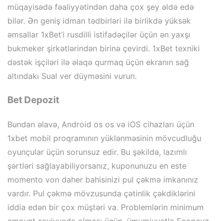
müqayisədə fəaliyyətindən daha çox şey əldə edə
bilər. Ən geniş idman tədbirləri ilə birlikdə yüksək
əmsallar 1xBet’i rusdilli istifadəçilər üçün ən yaxşı
bukmeker şirkətlərindən birinə çevirdi. 1xBet texniki
dəstək işçiləri ilə əlaqə qurmaq üçün ekranın sağ
altındakı Sual ver düyməsini vurun.
Bet Depozit
Bundan əlavə, Android os os və iOS cihazları üçün
1xbet mobil proqramının yüklənməsinin mövcudluğu
oyunçular üçün sorunsuz edir. Bu şəkildə, lazımlı
şərtləri sağlayabiliyorsanız, kuponunuzu en este
momento von daher bahisinizi pul çəkmə imkanınız
vardır. Pul çəkmə mövzusunda çətinlik çəkdiklərini
iddia edən bir çox müştəri va. Problemlərin minimum