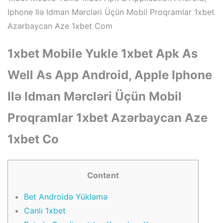
Iphone Ilə Idman Mərcləri Üçün Mobil Proqramlar 1xbet
Azərbaycan Aze 1xbet Com
1xbet Mobile Yukle 1xbet Apk As
Well As App Android, Apple Iphone
Ilə Idman Mərcləri Üçün Mobil
Proqramlar 1xbet Azərbaycan Aze
1xbet Co
Content
Bet Androidə Yükləmə
Canlı 1xbet