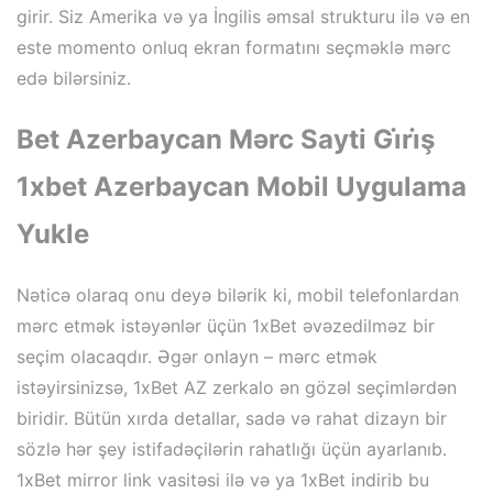
girir. Siz Amerika və ya İngilis əmsal strukturu ilə və en
este momento onluq ekran formatını seçməklə mərc
edə bilərsiniz.
Bet Azerbaycan Mərc Sayti Gi̇ri̇ş
1xbet Azerbaycan Mobil Uygulama
Yukle
Nəticə olaraq onu deyə bilərik ki, mobil telefonlardan
mərc etmək istəyənlər üçün 1xBet əvəzedilməz bir
seçim olacaqdır. Əgər onlayn – mərc etmək
istəyirsinizsə, 1xBet AZ zerkalo ən gözəl seçimlərdən
biridir. Bütün xırda detallar, sadə və rahat dizayn bir
sözlə hər şey istifadəçilərin rahatlığı üçün ayarlanıb.
1xBet mirror link vasitəsi ilə və ya 1xBet indirib bu