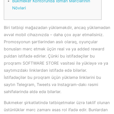
Bukmeker Kontorunda Idman Mərclərinin
Növləri
Biri tətbiqi mağazadan yükləməkdir, ancaq yükləmədən
əvvəl mobil cihazınızda – daha çox ayar etməlisiniz.
Promosyonun şərtlərindən asılı olaraq, oyunçular
bonusları mərc etmək üçün real və ya added reward
puldan istifadə edirlər. Çünki bu istifadəçilər bu
proqramı SOFTWARE STORE vasitəsi ilə yükləyə və ya
saytımızdakı linklərdən istifadə edə bilərlər.
İstifadəçilər bu proqram üçün yükləmə linklərini bu
saytın Telegram, Tweets və Instagram-dakı rəsmi
səhifələrində əldə edə bilərlər.
Bukmeker şirkətlətində tətbiqetmələr üzrə təklif olunan
üstünlüklər mərc zamanı əsas rol ifadə edir. Bunlardan