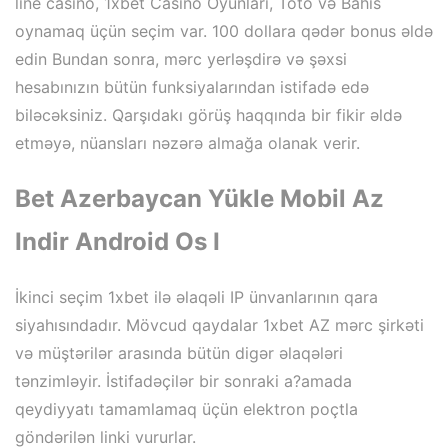
line casino, 1xbet Casino Oyunları, Toto və Bahis
oynamaq üçün seçim var. 100 dollara qədər bonus əldə
edin Bundan sonra, mərc yerləşdirə və şəxsi
hesabınızın bütün funksiyalarından istifadə edə
biləcəksiniz. Qarşıdakı görüş haqqında bir fikir əldə
etməyə, nüansları nəzərə almağa olanak verir.
Bet Azerbaycan Yükle Mobil Az
Indir Android Os I
İkinci seçim 1xbet ilə əlaqəli IP ünvanlarının qara
siyahısındadır. Mövcud qaydalar 1xbet AZ mərc şirkəti
və müştərilər arasında bütün digər əlaqələri
tənzimləyir. İstifadəçilər bir sonraki a?amada
qeydiyyatı tamamlamaq üçün elektron poçtla
göndərilən linki vururlar.