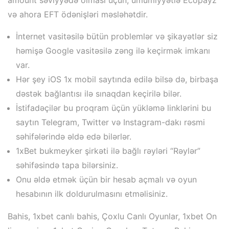
amount səviyyədə olması üçün, ümumiyyətlə Ecopayz
və ahora EFT ödənişləri məsləhətdir.
İnternet vasitəsilə bütün problemlər və şikayətlər siz
həmişə Google vasitəsilə zəng ilə keçirmək imkanı
var.
Hər şey iOS 1x mobil saytında edilə bilsə də, birbaşa
dəstək bağlantısı ilə sınaqdan keçirilə bilər.
İstifadəçilər bu proqram üçün yükləmə linklərini bu
saytın Telegram, Twitter və Instagram-dakı rəsmi
səhifələrində əldə edə bilərlər.
1xBet bukmeyker şirkəti ilə bağlı rəyləri “Rəylər”
səhifəsində tapa bilərsiniz.
Onu əldə etmək üçün bir hesab açmalı və oyun
hesabının ilk doldurulmasını etməlisiniz.
Bahis, 1xbet canlı bahis, Çoxlu Canlı Oyunlar, 1xbet On