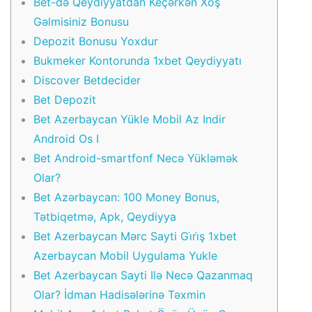
Bet-də Qeydiyyatdan Keçərkən Xoş
Gəlmisiniz Bonusu
Depozit Bonusu Yoxdur
Bukmeker Kontorunda 1xbet Qeydiyyatı
Discover Betdecider
Bet Depozit
Bet Azerbaycan Yükle Mobil Az Indir
Android Os I
Bet Android-smartfonf Necə Yükləmək
Olar?
Bet Azərbaycan: 100 Money Bonus,
Tətbiqetmə, Apk, Qeydiyya
Bet Azerbaycan Mərc Sayti Gi̇ri̇ş 1xbet
Azerbaycan Mobil Uygulama Yukle
Bet Azerbaycan Sayti Ilə Necə Qazanmaq
Olar? İdman Hadisələrinə Təxmin