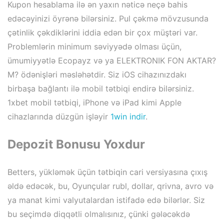
Kupon hesablama ilə ən yaxın nəticə neçə bahis
edəcəyinizi öyrənə bilərsiniz. Pul çəkmə mövzusunda
çətinlik çəkdiklərini iddia edən bir çox müştəri var.
Problemlərin minimum səviyyədə olması üçün,
ümumiyyətlə Ecopayz və ya ELEKTRONIK FON AKTAR?
M? ödənişləri məsləhətdir. Siz iOS cihazınızdakı
birbaşa bağlantı ilə mobil tətbiqi endirə bilərsiniz.
1xbet mobil tətbiqi, iPhone və iPad kimi Apple
cihazlarında düzgün işləyir
1win indir
.
Depozit Bonusu Yoxdur
Betters, yükləmək üçün tətbiqin cari versiyasına çıxış
əldə edəcək, bu, Oyunçular rubl, dollar, qrivna, avro və
ya manat kimi valyutalardan istifadə edə bilərlər. Siz
bu seçimdə diqqətli olmalısınız, çünki gələcəkdə