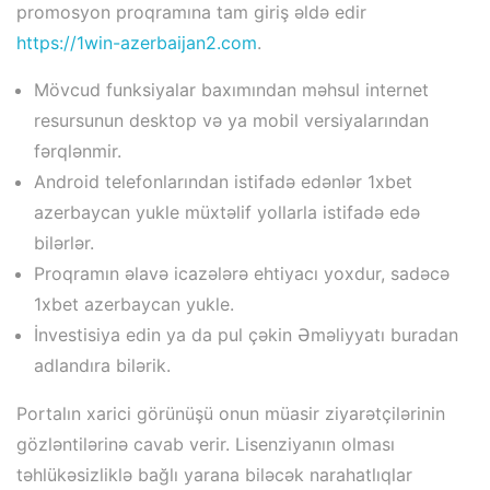
promosyon proqramına tam giriş əldə edir
https://1win-azerbaijan2.com
.
Mövcud funksiyalar baxımından məhsul internet
resursunun desktop və ya mobil versiyalarından
fərqlənmir.
Android telefonlarından istifadə edənlər 1xbet
azerbaycan yukle müxtəlif yollarla istifadə edə
bilərlər.
Proqramın əlavə icazələrə ehtiyacı yoxdur, sadəcə
1xbet azerbaycan yukle.
İnvestisiya edin ya da pul çəkin Əməliyyatı buradan
adlandıra bilərik.
Portalın xarici görünüşü onun müasir ziyarətçilərinin
gözləntilərinə cavab verir. Lisenziyanın olması
təhlükəsizliklə bağlı yarana biləcək narahatlıqlar