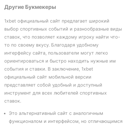
Другие Букмекеры
1хbet официальный сайт предлагает широкий
выбор спортивных событий и разнообразные виды
ставок, что позволяет каждому игроку найти что-
то по своему вкусу. Благодаря удобному
интерфейсу сайта, пользователи могут легко
ориентироваться и быстро находить нужные им
события и ставки. В заключение, 1xbet
официальный сайт мобильной версии
представляет собой удобный и доступный
инструмент для всех любителей спортивных
ставок.
Это альтернативный сайт с аналогичным
функционалом и интерфейсом, но отличающимся