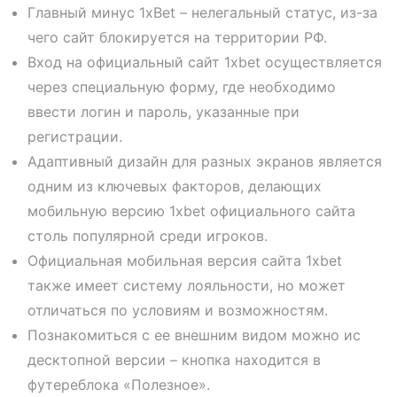
Главный минус 1xBet – нелегальный статус, из-за
чего сайт блокируется на территории РФ.
Вход на официальный сайт 1xbet осуществляется
через специальную форму, где необходимо
ввести логин и пароль, указанные при
регистрации.
Адаптивный дизайн для разных экранов является
одним из ключевых факторов, делающих
мобильную версию 1xbet официального сайта
столь популярной среди игроков.
Официальная мобильная версия сайта 1xbet
также имеет систему лояльности, но может
отличаться по условиям и возможностям.
Познакомиться с ее внешним видом можно ис
десктопной версии – кнопка находится в
футереблока «Полезное».