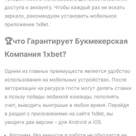
доступа к аккаунту. Чтобы каждый раз не искать
зеркало, рекомендуем установить мобильное
приложение 1xBet.
🏆что Гарантирует Букмекерская
Компания 1xbet?
Одним из главных преимуществ является удобство
использования на мобильных устройствах. После
авторизации на ресурсе гости могут делать ставки
в пользу победы любимой команды, пополнять
счет, выводить выигрыши в любое время. Перейдя
в раздел с приложениями на сайте 1xBet, вы
увидите две версии – для Android и iOS.
Впрочем, без минусов в работе не обходится ни