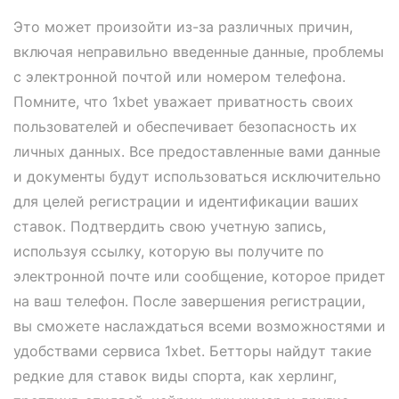
Это может произойти из-за различных причин,
включая неправильно введенные данные, проблемы
с электронной почтой или номером телефона.
Помните, что 1xbet уважает приватность своих
пользователей и обеспечивает безопасность их
личных данных. Все предоставленные вами данные
и документы будут использоваться исключительно
для целей регистрации и идентификации ваших
ставок. Подтвердить свою учетную запись,
используя ссылку, которую вы получите по
электронной почте или сообщение, которое придет
на ваш телефон. После завершения регистрации,
вы сможете наслаждаться всеми возможностями и
удобствами сервиса 1xbet. Бетторы найдут такие
редкие для ставок виды спорта, как херлинг,