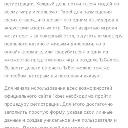
регистрации. Каждый день сотни тысяч людей по
всему миру используют 1xbet для размещения
своих ставок, что делает его одним из лидеров в
индустрии азартных игр. Также азартные игроки
могут сесть за покерный стол, ощутить атмосферу
реального казино с живыми дилерами, но в
онлайн-формате, или «зарубиться» в одну из
множества предложенных игр в разделе 1xGames.
Вывести деньги со счета 1xBet можно тем же
способом, которым вы пополняли аккаунт.
Для начала использования всех возможностей
официального сайта 1xbet необходимо пройти
процедуру регистрации. Для этого достаточно
заполнить простую форму, указав свои личные
данные и создав уникальное имя пользователя и
пароль. После успешной регистрации,