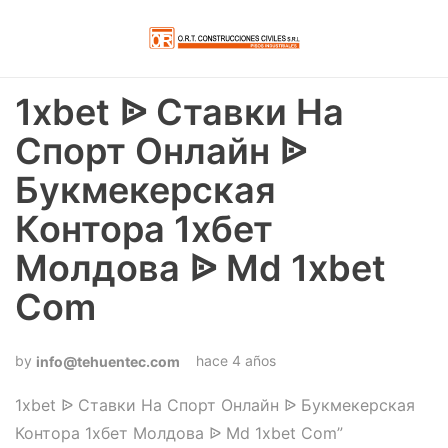
1xbet ᐉ Ставки На
Спорт Онлайн ᐉ
Букмекерская
Контора 1хбет
Молдова ᐉ Md 1xbet
Com
hace 4 años
info@tehuentec.com
1xbet ᐉ Ставки На Спорт Онлайн ᐉ Букмекерская
Контора 1хбет Молдова ᐉ Md 1xbet Com”