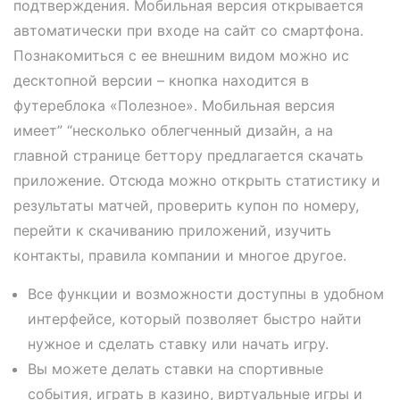
подтверждения. Мобильная версия открывается
автоматически при входе на сайт со смартфона.
Познакомиться с ее внешним видом можно ис
десктопной версии – кнопка находится в
футереблока «Полезное». Мобильная версия
имеет” “несколько облегченный дизайн, а на
главной странице беттору предлагается скачать
приложение. Отсюда можно открыть статистику и
результаты матчей, проверить купон по номеру,
перейти к скачиванию приложений, изучить
контакты, правила компании и многое другое.
Все функции и возможности доступны в удобном
интерфейсе, который позволяет быстро найти
нужное и сделать ставку или начать игру.
Вы можете делать ставки на спортивные
события, играть в казино, виртуальные игры и