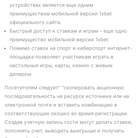
устройствах является еще одним
преимуществом мобильной версии 1xbet
официального сайта.
Быстрый доступ к ставкам и играм – еще одно
преимущество мобильной версии 1xbet.
Помимо ставок на спорт и киберспорт интернет-
площадка позволяет участникам играть в
настольные игры, карты, казино с живым
дилером.
Посетителям следует” “скопировать акционную
последовательность на ресурсе источнике или на
электронной почте и вставить комбинацию в
соответствующее окошко во время регистрации.
Создав учетную запись гости могут делать ставки,
пополнять счет, выводить выигрыши и получать