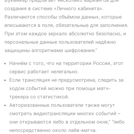
создания в системе «Личного кабинета».
Различаются способы объёмом данных, которые
вписываются в поля, обязательные для заполнения.
При этом каждое зеркало абсолютно безопасно, и
персональные данные пользователей надёжно
защищены алгоритмами шифрования.”
Начнём с того, что на территории России, этот
сервис работает нелегально.
Если трансляция не предусмотрена, следить за
ходом событий можно при помощи матч-
трекера со статистикой.
Авторизованные пользователи также могут
смотреть видеотрансляции многих событий –
они открываются либо в отдельном окне,” “либо
непосредственно около лайв-матча.