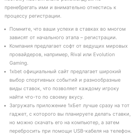
пренебрегать ими и внимательно отнестись к
процессу регистрации.
Помните, что ваши успехи в ставках во многом
зависят от начального этапа – регистрации.
Компания предлагает софт от ведущих мировых
провайдеров, например, Rival или Evolution
Gaming.
1хbet официальный сайт предлагает широкий
выбор спортивных событий и разнообразные
виды ставок, что позволяет каждому игроку
найти что-то по своему вкусу.
Загружать приложение 1xБет лучше сразу на тот
гаджет, с которого вы планируете делать ставки,
но можно скачать его на компьютер, а затем
перебросить при помощи USB-кабеля на телефон.