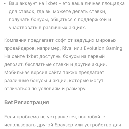
Ваш аккаунт на 1xbet – это ваша личная площадка
для ставок, где вы можете делать ставки,
получать бонусы, общаться с поддержкой и
участвовать в различных акциях.
Компания предлагает софт от ведущих мировых
провайдеров, например, Rival или Evolution Gaming.
На сайте 1xbet доступны бонусы на первый
депозит, бесплатные ставки и другие акции.
Мобильная версия сайта также предлагает
различные бонусы и акции, которые могут
отличаться по условиям и размеру.
Bet Регистрация
Если проблема не устраняется, попробуйте
использовать другой браузер или устройство для