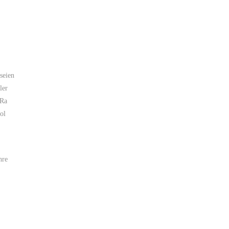
seien
ler
 Ra
ol
hre