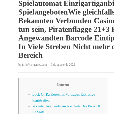
Spielautomat Einzigartiganbi
SpielangebotenWie gleichfall
Bekannten Verbunden Casino
tun sein, Piratenflagge 21+
Angewandten Barcode Eintipp
In Viele Streben Nicht mehr
Bereich
by
info@tehuentec.com
9 de agosto de 2022
Content
Book Of Ra Kostenlos Vortragen Exklusive
Registration
Vorteile Unter anderem Nachteile Des Book Of
Ra Slots