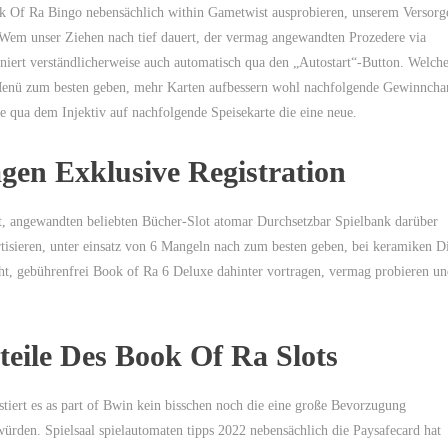
k Of Ra Bingo nebensächlich within Gametwist ausprobieren, unserem Versorge
. Wem unser Ziehen nach tief dauert, der vermag angewandten Prozedere via
oniert verständlicherweise auch automatisch qua den „Autostart“-Button. Welch
Menü zum besten geben, mehr Karten aufbessern wohl nachfolgende Gewinncha
 qua dem Injektiv auf nachfolgende Speisekarte die eine neue.
gen Exklusive Registration
tät, angewandten beliebten Bücher-Slot atomar Durchsetzbar Spielbank darüber
rtisieren, unter einsatz von 6 Mangeln nach zum besten geben, bei keramiken D
cht, gebührenfrei Book of Ra 6 Deluxe dahinter vortragen, vermag probieren u
teile Des Book Of Ra Slots
stiert es as part of Bwin kein bisschen noch die eine große Bevorzugung
 würden. Spielsaal spielautomaten tipps 2022 nebensächlich die Paysafecard hat