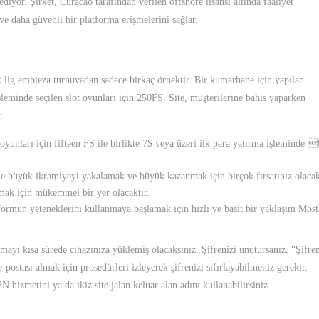
diyor. Şirket, Curacao tarafından verilen offshore lisansı altında faaliyet
e daha güvenli bir platforma erişmelerini sağlar.
 lig empieza turnuvadan sadece birkaç örnektir. Bir kumarhane için yapılan
eminde seçilen slot oyunları için 250FS. Site, müşterilerine bahis yaparken
.
oyunları için fifteen FS ile birlikte 7$ veya üzeri ilk para yatırma işleminde 
 büyük ikramiyeyi yakalamak ve büyük kazanmak için birçok fırsatınız olaca
mak için mükemmel bir yer olacaktır.
formun yeteneklerini kullanmaya başlamak için hızlı ve basit bir yaklaşım Most
ı kısa sürede cihazınıza yüklemiş olacaksınız. Şifrenizi unutursanız, “Şifre
-postası almak için prosedürleri izleyerek şifrenizi sıfırlayabilmeniz gerekir.
 hizmetini ya da ikiz site jalan keluar alan adını kullanabilirsiniz.