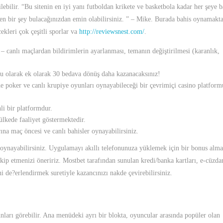
lebilir. “Bu sitenin en iyi yanı futboldan krikete ve basketbola kadar her şeye b
eken bir şey bulacağınızdan emin olabilirsiniz. ” – Mike. Burada bahis oynamakt
ekleri çok çeşitli sporlar va
http://reviewsnest.com/
.
 – canlı maçlardan bildirimlerin ayarlanması, temanın değiştirilmesi (karanlık,
u olarak ek olarak 30 bedava dönüş daha kazanacaksınız!
ne poker ve canlı krupiye oyunları oynayabileceği bir çevrimiçi casino platform
li bir platformdur.
ülkede faaliyet göstermektedir.
na maç öncesi ve canlı bahisler oynayabilirsiniz.
is oynayabilirsiniz. Uygulamayı akıllı telefonunuza yüklemek için bir bonus alma
akip etmenizi öneririz. Mostbet tarafından sunulan kredi/banka kartları, e-cüzdan
i de?erlendirmek suretiyle kazancınızı nakde çevirebilirsiniz.
ları görebilir. Ana menüdeki ayrı bir blokta, oyuncular arasında popüler olan