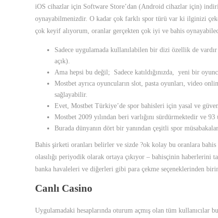
iOS cihazlar için Software Store’dan (Android cihazlar için) indiri
oynayabilmenizdir. O kadar çok farklı spor türü var ki ilginizi ç
çok keyif alıyorum, oranlar gerçekten çok iyi ve bahis oynayabilec
Sadece uygulamada kullanılabilen bir dizi özellik de vardır
açık).
Ama hepsi bu değil; Sadece katıldığınızda, yeni bir oyunc
Mostbet ayrıca oyuncuların slot, pasta oyunları, video onli
sağlayabilir.
Evet, Mostbet Türkiye’de spor bahisleri için yasal ve güven
Mostbet 2009 yılından beri varlığını sürdürmektedir ve 93 
Burada dünyanın dört bir yanından çeşitli spor müsabakaları
Bahis şirketi oranları belirler ve sizde ?ok kolay bu oranlara bah
olasılığı periyodik olarak ortaya çıkıyor – bahisçinin haberlerini t
banka havaleleri ve diğerleri gibi para çekme seçeneklerinden birin
Canlı Casino
Uygulamadaki hesaplarında oturum açmış olan tüm kullanıcılar bun