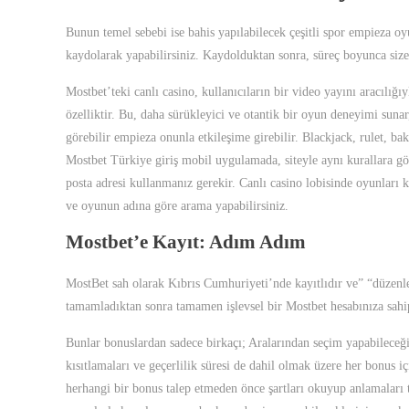
Bunun temel sebebi ise bahis yapılabilecek çeşitli spor empieza oyu
kaydolarak yapabilirsiniz. Kaydolduktan sonra, süreç boyunca size r
Mostbet’teki canlı casino, kullanıcıların bir video yayını aracılığ
özelliktir. Bu, daha sürükleyici ve otantik bir oyun deneyimi suna
görebilir empieza onunla etkileşime girebilir. Blackjack, rulet, ba
Mostbet Türkiye giriş mobil uygulamada, siteyle aynı kurallara gör
posta adresi kullanmanız gerekir. Canlı casino lobisinde oyunları k
ve oyunun adına göre arama yapabilirsiniz.
Mostbet’e Kayıt: Adım Adım
MostBet sah olarak Kıbrıs Cumhuriyeti’nde kayıtlıdır ve” “düzenley
tamamladıktan sonra tamamen işlevsel bir Mostbet hesabınıza sahi
Bunlar bonuslardan sadece birkaçı; Aralarından seçim yapabileceği
kısıtlamaları ve geçerlilik süresi de dahil olmak üzere her bonus
herhangi bir bonus talep etmeden önce şartları okuyup anlamaları t