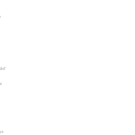
e
dol’
ım
ya