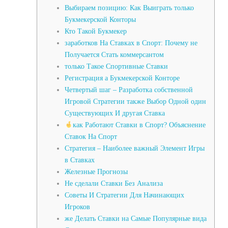
Выбираем позицию: Как Выиграть только
Букмекерской Конторы
Кто Такой Букмекер
заработков На Ставках в Спорт: Почему не
Получается Стать коммерсантом
только Такое Спортивные Ставки
Регистрация а Букмекерской Конторе
Четвертый шаг – Разработка собственной
Игровой Стратегии также Выбор Одной один
Существующих И другая Ставка
как Работают Ставки в Спорт? Объяснение
Ставок На Спорт
Стратегия – Наиболее важный Элемент Игры
в Ставках
Железные Прогнозы
Не сделали Ставки Без Анализа
Советы И Стратегии Для Начинающих
Игроков
же Делать Ставки на Самые Популярные вида