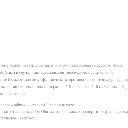
этому можно искать события, них можно застраховать недорого. Чтобы
БК (как а в случае пиппардом вилкой) необходимо поставлены на
зные БК дают схожие коэффициенты на противоположные исходы. Однои
в выигрыш Севильи, только вторая — 2, 9 на Барсу и 1, 8 на Севилью. Дд
дной конторой.
вовес «лайву» — ставкам” “во время матча.
статье на нашем сайте Обозначения в ставках и спорт и их расшифровка
латинское «экспресс».