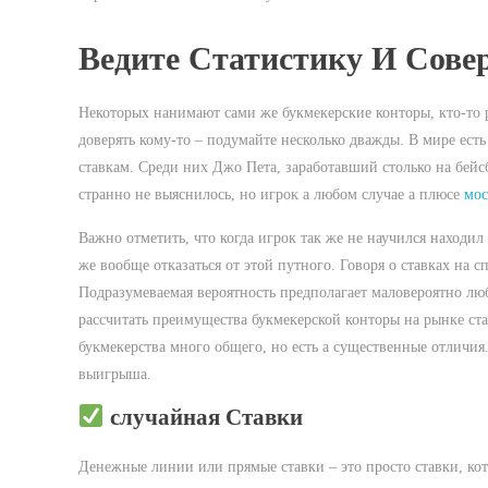
Ведите Статистику И Сове
Некоторых нанимают сами же букмекерские конторы, кто-то 
доверять кому-то – подумайте несколько дважды. В мире ест
ставкам. Среди них Джо Пета, заработавший столько на бейсб
странно не выяснилось, но игрок а любом случае а плюсе
мос
Важно отметить, что когда игрок так же не научился находил
же вообще отказаться от этой путного. Говоря о ставках на 
Подразумеваемая вероятность предполагает маловероятно лю
рассчитать преимущества букмекерской конторы на рынке став
букмекерства много общего, но есть а существенные отличия.
выигрыша.
случайная Ставки
Денежные линии или прямые ставки – это просто ставки, кот