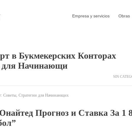
Empresa y servicios
Obras
рт в Букмекерских Конторах
и для Начинающи
SIN CATEG
т: Советы, Стратегии для Начинающих
айтед Прогноз и Ставка За 1 
бол”