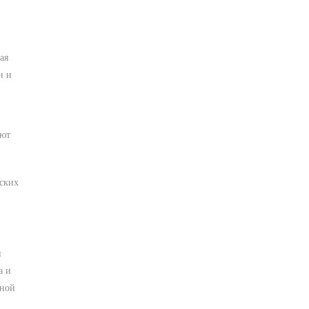
ая
и и
уют
рских
и
а и
чной