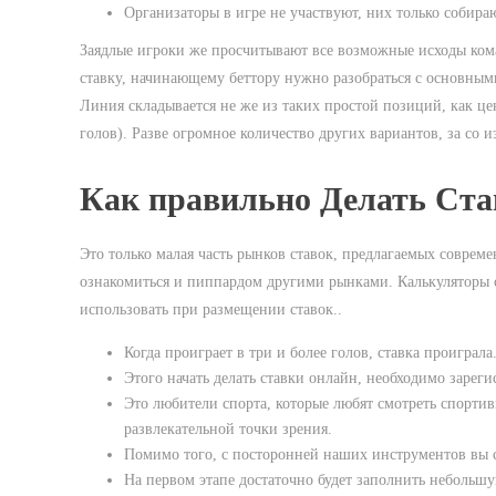
Организаторы в игре не участвуют, них только собираю
Заядлые игроки же просчитывают все возможные исходы ком
ставку, начинающему беттору нужно разобраться с основны
Линия складывается не же из таких простой позиций, как це
голов). Разве огромное количество других вариантов, за со
Как правильно Делать Ста
Это только малая часть рынков ставок, предлагаемых соврем
ознакомиться и пиппардом другими рынками. Калькуляторы 
использовать при размещении ставок..
Когда проиграет в три и более голов, ставка проиграла
Этого начать делать ставки онлайн, необходимо зарег
Это любители спорта, которые любят смотреть спортив
развлекательной точки зрения.
Помимо того, с посторонней наших инструментов вы 
На первом этапе достаточно будет заполнить небольшу