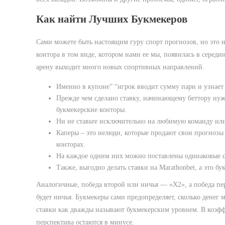
Как найти Лучших Букмекеров
Сами можете быть настоящим гуру спорт прогнозов, но это н
контора в том виде, котором нами ее мы, появилась в середи
арену выходит много новых спортивных направлений.
Именно в купоне” “игрок вводит сумму пари и узнает
Прежде чем сделано ставку, начинающему беттору ну
букмекерские конторы.
Ни не ставьте исключительно на любимую команду или
Каперы – это нелюди, которые продают свои прогнозы
конторах.
На каждое одним них можно поставлены одинаковые с
Также, выгодно делать ставки на Marathonbet, а это б
Аналогичные, победа второй или ничья — «Х2», а победа пе
будет ничья. Букмекеры сами предопределяет, сколько денег
ставки как дважды называют букмекерским уровнем. В коэфф
перспектива остаются в минусе.