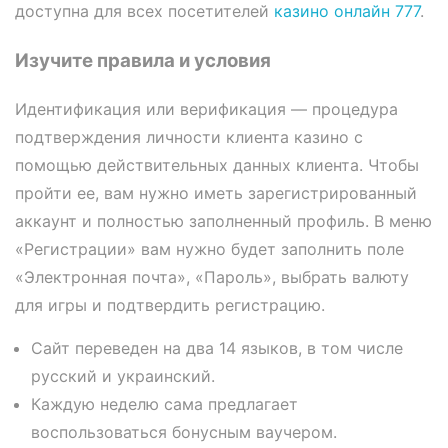
доступна для всех посетителей
казино онлайн 777
.
Изучите правила и условия
Идентификация или верификация — процедура
подтверждения личности клиента казино с
помощью действительных данных клиента. Чтобы
пройти ее, вам нужно иметь зарегистрированный
аккаунт и полностью заполненный профиль. В меню
«Регистрации» вам нужно будет заполнить поле
«Электронная почта», «Пароль», выбрать валюту
для игры и подтвердить регистрацию.
Сайт переведен на два 14 языков, в том числе
русский и украинский.
Каждую неделю сама предлагает
воспользоваться бонусным ваучером.