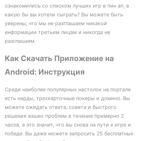
ознакомились со списком лучших игр в пин ап, в
какую бы вы хотели сыграть? Вы можете быть
уверены, что мы не разглашаем никакой
информации третьим лицам и никогда не
разглашаем.
Как Скачать Приложение на
Android: Инструкция
Среди наиболее популярных настолок на портале
есть нарды, трехкарточные покеры и домино. Вы
можете ожидать ответа, совета и быстрого
решения ваших проблем в течение примерно 2
часов, а это значит, что вы снова на пути к игре и
победе. Вы даже можете запросить 25 бесплатных