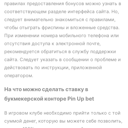
правилах предоставления бонусов можно узнать в
соответствующем разделе интерфейса сайта. Но,
следует внимательно знакомиться с правилами,
чтобы отыграть фриспины и вложенные средства.
При изменении номера мобильного телефона или
отсутствия доступа к электронной почте,
рекомендуется обратиться в службу поддержки
сайта. Следует указать в сообщении о проблеме и
действовать по инструкции, приложенной
оператором.
На что можно сделать ставку в
букмекерской конторе Pin Up bet
В игровом клубе необходимо прийти только с той
суммой денег, которую вы можете себе позволить,