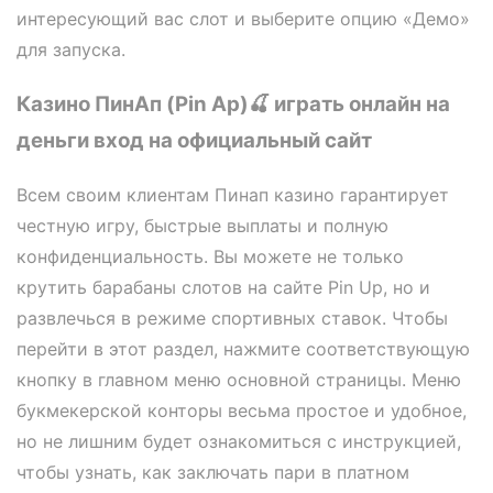
интересующий вас слот и выберите опцию «Демо»
для запуска.
Казино ПинАп (Pin Ap)🍒 играть онлайн на
деньги вход на официальный сайт
Всем своим клиентам Пинап казино гарантирует
честную игру, быстрые выплаты и полную
конфиденциальность. Вы можете не только
крутить барабаны слотов на сайте Pin Up, но и
развлечься в режиме спортивных ставок. Чтобы
перейти в этот раздел, нажмите соответствующую
кнопку в главном меню основной страницы. Меню
букмекерской конторы весьма простое и удобное,
но не лишним будет ознакомиться с инструкцией,
чтобы узнать, как заключать пари в платном