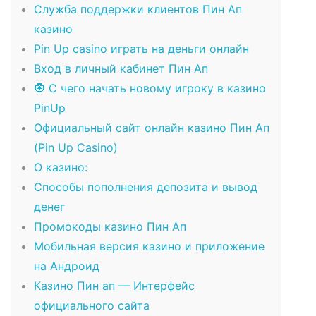
Служба поддержки клиентов Пин Ап
казино
Pin Up casino играть на деньги онлайн
Вход в личный кабинет Пин Ап
🧿 С чего начать новому игроку в казино
PinUp
Официальный сайт онлайн казино Пин Ап
(Pin Up Casino)
О казино:
Способы пополнения депозита и вывод
денег
Промокоды казино Пин Ап
Мобильная версия казино и приложение
на Андроид
Казино Пин ап — Интерфейс
официального сайта