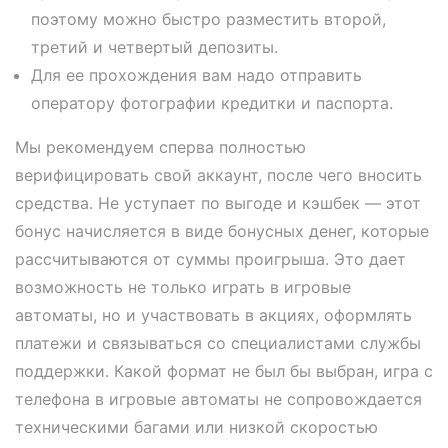
поэтому можно быстро разместить второй,
третий и четвертый депозиты.
Для ее прохождения вам надо отправить
оператору фотографии кредитки и паспорта.
Мы рекомендуем сперва полностью
верифицировать свой аккаунт, после чего вносить
средства. Не уступает по выгоде и кэшбек — этот
бонус начисляется в виде бонусных денег, которые
рассчитываются от суммы проигрыша. Это дает
возможность не только играть в игровые
автоматы, но и участвовать в акциях, оформлять
платежи и связываться со специалистами службы
поддержки. Какой формат не был бы выбран, игра с
телефона в игровые автоматы не сопровождается
техническими багами или низкой скоростью