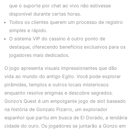
que o suporte por chat ao vivo não estivesse
disponível durante certas horas.
Todos os clientes querem um processo de registro
simples e rápido.
O sistema VIP do cassino é outro ponto de
destaque, oferecendo benefícios exclusivos para os
jogadores mais dedicados.
O jogo apresenta visuais impressionantes que dão
vida ao mundo do antigo Egito. Você pode explorar
pirâmides, templos e outros locais misteriosos
enquanto resolve enigmas e descobre segredos.
Gonzo’s Quest é um empolgante jogo de slot baseado
na história de Gonzalo Pizarro, um explorador
espanhol que partiu em busca de El Dorado, a lendária
cidade do ouro. Os jogadores se juntarão a Gonzo em