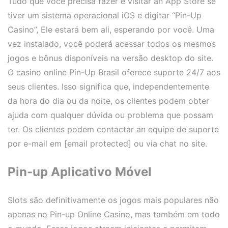
Tudo que você precisa fazer é visitar an App Store se
tiver um sistema operacional iOS e digitar “Pin-Up
Casino”, Ele estará bem ali, esperando por você. Uma
vez instalado, você poderá acessar todos os mesmos
jogos e bônus disponíveis na versão desktop do site.
O casino online Pin-Up Brasil oferece suporte 24/7 aos
seus clientes. Isso significa que, independentemente
da hora do dia ou da noite, os clientes podem obter
ajuda com qualquer dúvida ou problema que possam
ter. Os clientes podem contactar an equipe de suporte
por e-mail em [email protected] ou via chat no site.
Pin-up Aplicativo Móvel
Slots são definitivamente os jogos mais populares não
apenas no Pin-up Online Casino, mas também em todo