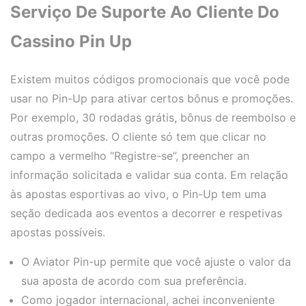
Serviço De Suporte Ao Cliente Do
Cassino Pin Up
Existem muitos códigos promocionais que você pode
usar no Pin-Up para ativar certos bônus e promoções.
Por exemplo, 30 rodadas grátis, bônus de reembolso e
outras promoções. O cliente só tem que clicar no
campo a vermelho “Registre-se”, preencher an
informação solicitada e validar sua conta. Em relação
às apostas esportivas ao vivo, o Pin-Up tem uma
seção dedicada aos eventos a decorrer e respetivas
apostas possíveis.
O Aviator Pin-up permite que você ajuste o valor da
sua aposta de acordo com sua preferência.
Como jogador internacional, achei inconveniente