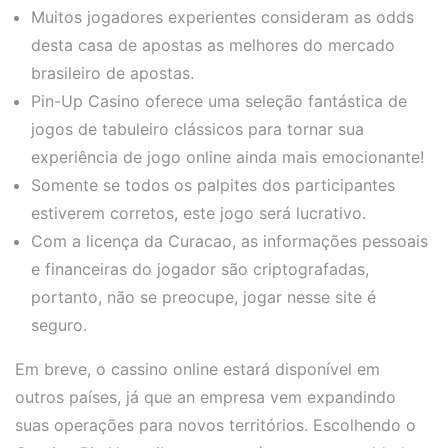
Muitos jogadores experientes consideram as odds
desta casa de apostas as melhores do mercado
brasileiro de apostas.
Pin-Up Casino oferece uma seleção fantástica de
jogos de tabuleiro clássicos para tornar sua
experiência de jogo online ainda mais emocionante!
Somente se todos os palpites dos participantes
estiverem corretos, este jogo será lucrativo.
Com a licença da Curacao, as informações pessoais
e financeiras do jogador são criptografadas,
portanto, não se preocupe, jogar nesse site é
seguro.
Em breve, o cassino online estará disponível em
outros países, já que an empresa vem expandindo
suas operações para novos territórios. Escolhendo o