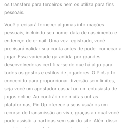
os transfere para terceiros nem os utiliza para fins
pessoais.
Você precisará fornecer algumas informações
pessoais, incluindo seu nome, data de nascimento e
endereço de e-mail. Uma vez registrado, você
precisará validar sua conta antes de poder começar a
jogar. Essa variedade garantida por grandes
desenvolvedoras certifica-se de que há algo para
todos os gostos e estilos de jogadores. O PinUp foi
concebido para proporcionar diversão sem limites,
seja você um apostador casual ou um entusiasta de
jogos online. Ao contrário de muitas outras
plataformas, Pin Up oferece a seus usuários um
recurso de transmissão ao vivo, graças ao qual você
pode assistir a partidas sem sair do site. Além disso,