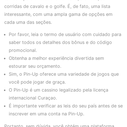
corridas de cavalo e o golfe. É, de fato, uma lista
interessante, com uma ampla gama de opções em
cada uma das seções.
Por favor, leia o termo de usuário com cuidado para
saber todos os detalhes dos bônus e do código
promocional.
Obtenha a melhor experiência divertida sem
estourar seu orçamento.
Sim, o Pin-Up oferece uma variedade de jogos que
você pode jogar de graça.
O Pin-Up é um cassino legalizado pela licença
internacional Curaçao.
É importante verificar as leis do seu país antes de se
inscrever em uma conta na Pin-Up.
Portanto, sem dúvida, você obtém uma plataforma