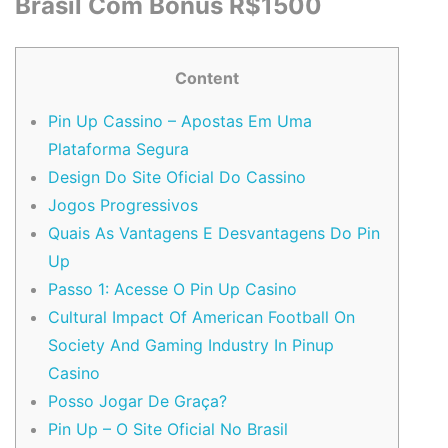
Brasil Com Bônus R$1500
Content
Pin Up Cassino – Apostas Em Uma
Plataforma Segura
Design Do Site Oficial Do Cassino
Jogos Progressivos
Quais As Vantagens E Desvantagens Do Pin
Up
Passo 1: Acesse O Pin Up Casino
Cultural Impact Of American Football On
Society And Gaming Industry In Pinup
Casino
Posso Jogar De Graça?
Pin Up – O Site Oficial No Brasil