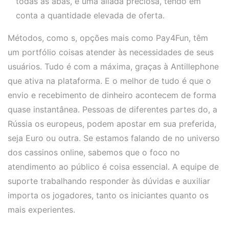
todas as abas, é uma aliada preciosa, tendo em
conta a quantidade elevada de oferta.
Métodos, como s, opções mais como Pay4Fun, têm
um portfólio coisas atender às necessidades de seus
usuários. Tudo é com a máxima, graças à Antillephone
que ativa na plataforma. E o melhor de tudo é que o
envio e recebimento de dinheiro acontecem de forma
quase instantânea. Pessoas de diferentes partes do, a
Rússia os europeus, podem apostar em sua preferida,
seja Euro ou outra. Se estamos falando de no universo
dos cassinos online, sabemos que o foco no
atendimento ao público é coisa essencial. A equipe de
suporte trabalhando responder às dúvidas e auxiliar
importa os jogadores, tanto os iniciantes quanto os
mais experientes.