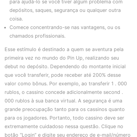
para ajudá-lo se você tiver algum problema com
depósitos, saques, segurança ou qualquer outra
coisa.
Comece concentrando-se nas vantagens, ou os
chamados profissionais.
Esse estímulo é destinado a quem se aventura pela
primeira vez no mundo do Pin Up, realizando seu
debut no depósito. Dependendo do montante inicial
que você transferir, pode receber até 200% desse
valor como bônus. Por exemplo, ao transferir 1 . 000
rublos, o cassino concede adicionalmente second .
000 rublos à sua banca virtual. A segurança é uma
grande preocupação tanto para os cassinos quanto
para os jogadores. Portanto, todo cassino deve ser
extremamente cuidadoso nessa questão. Clique no
botão “Login” e digite seu endereço de e-mail/número