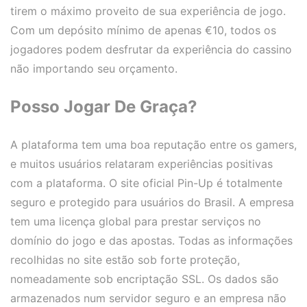
tirem o máximo proveito de sua experiência de jogo.
Com um depósito mínimo de apenas €10, todos os
jogadores podem desfrutar da experiência do cassino
não importando seu orçamento.
Posso Jogar De Graça?
A plataforma tem uma boa reputação entre os gamers,
e muitos usuários relataram experiências positivas
com a plataforma. O site oficial Pin-Up é totalmente
seguro e protegido para usuários do Brasil. A empresa
tem uma licença global para prestar serviços no
domínio do jogo e das apostas. Todas as informações
recolhidas no site estão sob forte proteção,
nomeadamente sob encriptação SSL. Os dados são
armazenados num servidor seguro e an empresa não