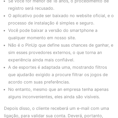
Se você for menor de 18 anos, o procedimento de
registro será recusado.
O aplicativo pode ser baixado no website oficial, e o
processo de instalação é simples e seguro.
Você pode baixar a versão do smartphone a
qualquer momento em nosso site.
Não é o PinUp que define suas chances de ganhar, e
sim esses provedores externos, o que torna an
experiência ainda mais confiável.
A de esportes é adaptada uma, mostrando filtros
que ajudarão exigido a procure filtrar os jogos de
acordo com suas preferências.
No entanto, mesmo que an empresa tenha apenas
alguns inconvenientes, eles ainda são visíveis.
Depois disso, o cliente receberá um e-mail com uma
ligação, para validar sua conta. Deverá, portanto,