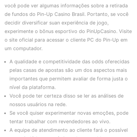
você pode ver algumas informações sobre a retirada
de fundos do Pin-Up Casino Brasil. Portanto, se você
decidir diversificar suan experiência de jogo,
experimente o bônus esportivo do PinUpCasino. Visite
o site oficial para acessar o cliente PC do Pin-Up em
um computador.
A qualidade e competitividade das odds oferecidas
pelas casas de apostas são um dos aspectos mais
importantes que permitem avaliar de forma justa o
nível da plataforma.
Você pode ter certeza disso se ler as análises de
nossos usuários na rede.
Se você quiser experimentar novas emoções, pode
tentar trabalhar com revendedores ao vivo.
A equipe de atendimento ao cliente fará o possível