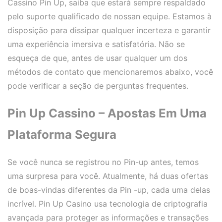
Cassino Pin Up, saiba que estará sempre respaldado
pelo suporte qualificado de nossan equipe. Estamos à
disposição para dissipar qualquer incerteza e garantir
uma experiência imersiva e satisfatória. Não se
esqueça de que, antes de usar qualquer um dos
métodos de contato que mencionaremos abaixo, você
pode verificar a seção de perguntas frequentes.
Pin Up Cassino – Apostas Em Uma
Plataforma Segura
Se você nunca se registrou no Pin-up antes, temos
uma surpresa para você. Atualmente, há duas ofertas
de boas-vindas diferentes da Pin -up, cada uma delas
incrível. Pin Up Casino usa tecnologia de criptografia
avançada para proteger as informações e transações