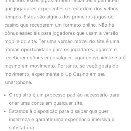
o mundo. Esses jogos atraem iniciantes e permitem
que jogadores experientes se recordem dos velhos
tempos. Estes são alguns dos primeiros jogos de
casino que receberam um formato online. Não há
bônus especiais para jogadores que usam a versão
mobile do site. Ter uma versão móvel do site é uma
ótiman oportunidade para os jogadores jogarem e
receberem bônus em qualquer lugar conveniente e até
mesmo em movimento. Portanto, se você gosta de
movimento, experimente o Up Casino em seu
smartphone.
O registro é um processo padrão necessário para
criar uma conta em qualquer site.
Estamos à disposição para dissipar qualquer
incerteza e garantir uma experiência imersiva e
satisfatória.