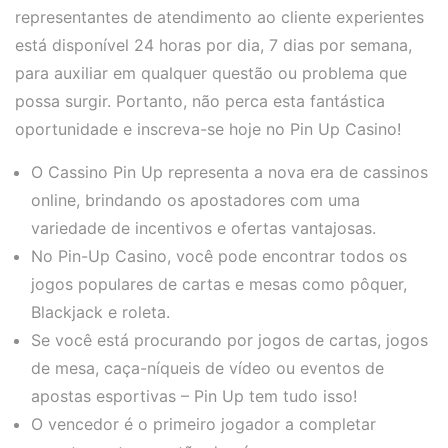
representantes de atendimento ao cliente experientes
está disponível 24 horas por dia, 7 dias por semana,
para auxiliar em qualquer questão ou problema que
possa surgir. Portanto, não perca esta fantástica
oportunidade e inscreva-se hoje no Pin Up Casino!
O Cassino Pin Up representa a nova era de cassinos
online, brindando os apostadores com uma
variedade de incentivos e ofertas vantajosas.
No Pin-Up Casino, você pode encontrar todos os
jogos populares de cartas e mesas como pôquer,
Blackjack e roleta.
Se você está procurando por jogos de cartas, jogos
de mesa, caça-níqueis de vídeo ou eventos de
apostas esportivas – Pin Up tem tudo isso!
O vencedor é o primeiro jogador a completar