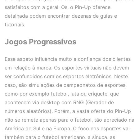
satisfeitos com a geral. Os, o Pin-Up oferece
detalhada podem encontrar dezenas de guias e
tutoriais.
Jogos Progressivos
Esse aspeto influencia muito a confiança dos clientes
em relação à marca. Os esportes virtuais não devem
ser confundidos com os esportes eletrônicos. Neste
caso, são simulações de campeonatos de esportes,
como por exemplo futebol, luta ou críquete, que
acontecem via desktop com RNG (Gerador de
números aleatórios). Porém, a vasta oferta do Pin-Up
não se remete apenas para o futebol, tão apreciado na
América do Sul e na Europa. O foco nos esportes vai
também para o futebol americano, a sinuca, as