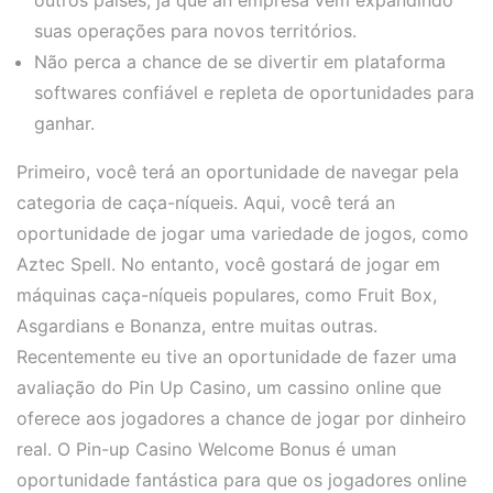
suas operações para novos territórios.
Não perca a chance de se divertir em plataforma
softwares confiável e repleta de oportunidades para
ganhar.
Primeiro, você terá an oportunidade de navegar pela
categoria de caça-níqueis. Aqui, você terá an
oportunidade de jogar uma variedade de jogos, como
Aztec Spell. No entanto, você gostará de jogar em
máquinas caça-níqueis populares, como Fruit Box,
Asgardians e Bonanza, entre muitas outras.
Recentemente eu tive an oportunidade de fazer uma
avaliação do Pin Up Casino, um cassino online que
oferece aos jogadores a chance de jogar por dinheiro
real. O Pin-up Casino Welcome Bonus é uman
oportunidade fantástica para que os jogadores online