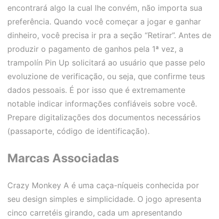
encontrará algo la cual lhe convém, não importa sua
preferência. Quando você começar a jogar e ganhar
dinheiro, você precisa ir pra a seção “Retirar”. Antes de
produzir o pagamento de ganhos pela 1ª vez, a
trampolín Pin Up solicitará ao usuário que passe pelo
evoluzione de verificação, ou seja, que confirme teus
dados pessoais. É por isso que é extremamente
notable indicar informações confiáveis ​​sobre você.
Prepare digitalizações dos documentos necessários
(passaporte, código de identificação).
Marcas Associadas
Crazy Monkey A é uma caça-níqueis conhecida por
seu design simples e simplicidade. O jogo apresenta
cinco carretéis girando, cada um apresentando