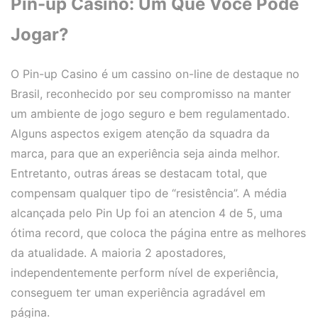
Pin-up Casino: Um Que Você Pode
Jogar?
O Pin-up Casino é um cassino on-line de destaque no
Brasil, reconhecido por seu compromisso na manter
um ambiente de jogo seguro e bem regulamentado.
Alguns aspectos exigem atenção da squadra da
marca, para que an experiência seja ainda melhor.
Entretanto, outras áreas se destacam total, que
compensam qualquer tipo de “resistência”. A média
alcançada pelo Pin Up foi an atencion 4 de 5, uma
ótima record, que coloca the página entre as melhores
da atualidade. A maioria 2 apostadores,
independentemente perform nível de experiência,
conseguem ter uman experiência agradável em
página.