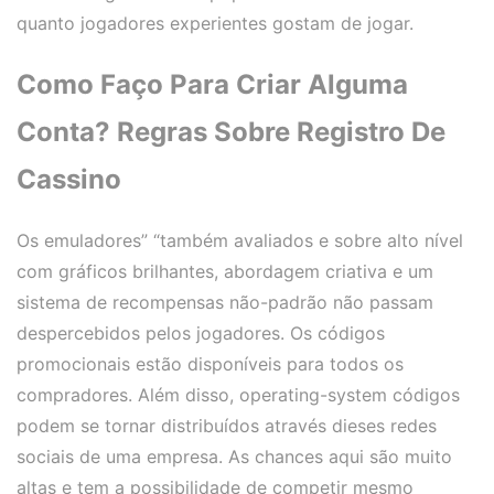
quanto jogadores experientes gostam de jogar.
Como Faço Para Criar Alguma
Conta? Regras Sobre Registro De
Cassino
Os emuladores” “também avaliados e sobre alto nível
com gráficos brilhantes, abordagem criativa e um
sistema de recompensas não-padrão não passam
despercebidos pelos jogadores. Os códigos
promocionais estão disponíveis para todos os
compradores. Além disso, operating-system códigos
podem se tornar distribuídos através dieses redes
sociais de uma empresa. As chances aqui são muito
altas e tem a possibilidade de competir mesmo