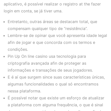
aplicativo, é possível realizar o registro at the fazer
login em conta, se já tiver uma.
Entretanto, outras áreas se destacam total, que
compensam qualquer tipo de “resistência”.
Lembre-se de opinar que você apresenta idade legal
afin de jogar e que concorda com os termos e
condições.
Pin Up On line casino usa tecnologia para
criptografia avançada afin de proteger as
informações e transações de seus jogadores.
E é aí que surgem since suas características únicas,
algumas funcionalidades o qual só encontramos
nessa plataforma.
É possível notar que existe um esforço de atualizar
a plataforma com alguma frequência, o que é sinal