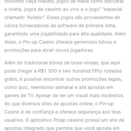
incluindo caça-níqueis, jogos de mesa como baccarat
e roleta, jogos de cassino ao vivo e o jogo” “especial
chamado “Aviator”. Esses jogos são provenientes de
vários fornecedores de software de primeira linha,
garantindo uma jogabilidade para alta qualidade. Além
disso, o Pin-up Casino oferece generosos bônus e
promoções para atrair novos jogadores.
Além do tradicional bônus de boas-vindas, que aqui
pode chegar a R$1. 500 e two hundred fifity rodadas
grátis, é possível encontrar outras promoções legais,
como quiz, reembolso semanal e até apostas em
games de TV. Apesar de ter um visual mais modestos
do que diversos sites de apostas online, o Pin-up
Casino é de confiança e oferece segurança aos teus
usuários. O aplicativo Pinap cassino possui um site de
apostas integrado que permite que você aposte em