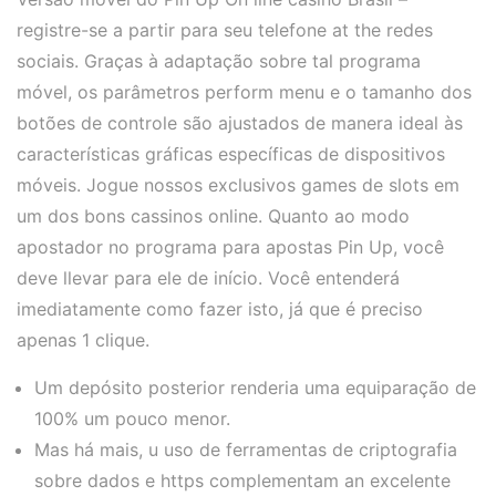
registre-se a partir para seu telefone at the redes
sociais. Graças à adaptação sobre tal programa
móvel, os parâmetros perform menu e o tamanho dos
botões de controle são ajustados de manera ideal às
características gráficas específicas de dispositivos
móveis. Jogue nossos exclusivos games de slots em
um dos bons cassinos online. Quanto ao modo
apostador no programa para apostas Pin Up, você
deve llevar para ele de início. Você entenderá
imediatamente como fazer isto, já que é preciso
apenas 1 clique.
Um depósito posterior re­nderia uma equiparação de
100% um pouco me­nor.
Mas há mais, u uso de ferramentas de criptografia
sobre dados e https complementam an excelente