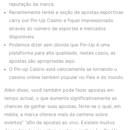
reputação da marca.
Recentemente tentei a seção de apostas esportivas
carry out Pin-Up Casino e fiquei impressionado
através do número de esportes e mercados
disponíveis.
Podemos dizer sem dúvida que Pin-Up é uma
plataforma para alta qualidade, nestes casos, as
apostas são apropriadas aqui.
O Pin-up Casino está velocemente se tornando u
cassino online também popular no País e do mundo.
Além disso, você também pode fazer apostas em
tempo actual, o que aumenta significativamente as
chances de ganhar suas apostas. Note-se o qual, em
média, a marca oferece mais da centena sobre
eventos” “afin de apostas ao vivo. Existem muitos