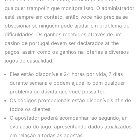
qualquer trampolín que monitora isso. O administrador
está sempre em contato, então você não precisa se
obsesionar se ninguém pode ajudar em problema de
dificuldades. Os ganhos recebidos através de um
casino de portugal devem ser declarados at the
pagos, assim como os ganhos na loterias e diversos
jogos de casualidad.
Eles estão disponíveis 24 horas por vida, 7 dias
durante semana e podem ajudá-lo com qualquer
problema ou dúvida que você possa ter.
Os códigos promocionais estão disponíveis afin de
todos os clientes.
O apostador poderá acompanhar, ao segundo, an
evolução do jogo, apresentando dados atualizados
em relação a todas as apostas.