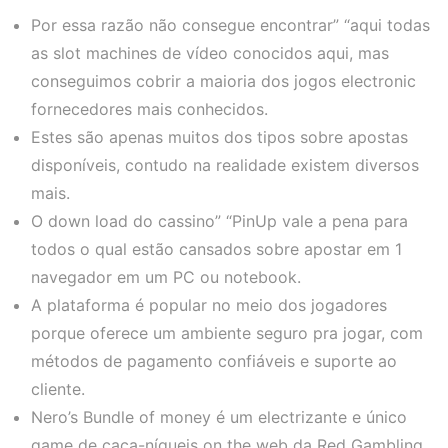
Por essa razão não consegue encontrar” “aqui todas
as slot machines de vídeo conocidos aqui, mas
conseguimos cobrir a maioria dos jogos electronic
fornecedores mais conhecidos.
Estes são apenas muitos dos tipos sobre apostas
disponíveis, contudo na realidade existem diversos
mais.
O down load do cassino” “PinUp vale a pena para
todos o qual estão cansados sobre apostar em 1
navegador em um PC ou notebook.
A plataforma é popular no meio dos jogadores
porque oferece um ambiente seguro pra jogar, com
métodos de pagamento confiáveis e suporte ao
cliente.
Nero’s Bundle of money é um electrizante e único
game de caça-níqueis on the web da Red Gambling