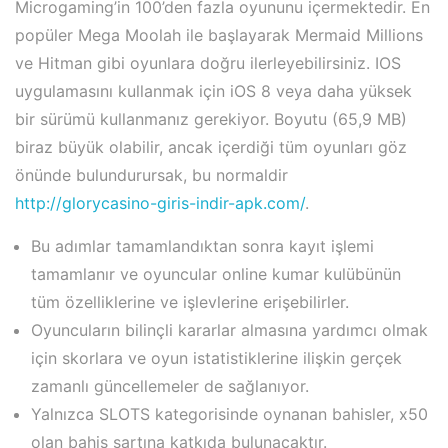
Microgaming’in 100’den fazla oyununu içermektedir. En
popüler Mega Moolah ile başlayarak Mermaid Millions
ve Hitman gibi oyunlara doğru ilerleyebilirsiniz. IOS
uygulamasını kullanmak için iOS 8 veya daha yüksek
bir sürümü kullanmanız gerekiyor. Boyutu (65,9 MB)
biraz büyük olabilir, ancak içerdiği tüm oyunları göz
önünde bulundurursak, bu normaldir
http://glorycasino-giris-indir-apk.com/
.
Bu adımlar tamamlandıktan sonra kayıt işlemi
tamamlanır ve oyuncular online kumar kulübünün
tüm özelliklerine ve işlevlerine erişebilirler.
Oyuncuların bilinçli kararlar almasına yardımcı olmak
için skorlara ve oyun istatistiklerine ilişkin gerçek
zamanlı güncellemeler de sağlanıyor.
Yalnızca SLOTS kategorisinde oynanan bahisler, x50
olan bahis şartına katkıda bulunacaktır.