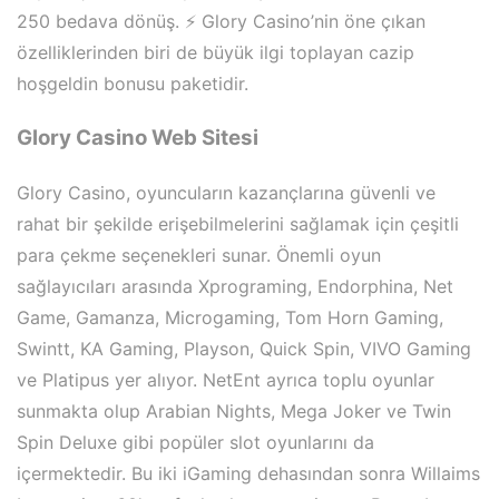
250 bedava dönüş. ⚡️ Glory Casino’nin öne çıkan
özelliklerinden biri de büyük ilgi toplayan cazip
hoşgeldin bonusu paketidir.
Glory Casino Web Sitesi
Glory Casino, oyuncuların kazançlarına güvenli ve
rahat bir şekilde erişebilmelerini sağlamak için çeşitli
para çekme seçenekleri sunar. Önemli oyun
sağlayıcıları arasında Xprograming, Endorphina, Net
Game, Gamanza, Microgaming, Tom Horn Gaming,
Swintt, KA Gaming, Playson, Quick Spin, VIVO Gaming
ve Platipus yer alıyor. NetEnt ayrıca toplu oyunlar
sunmakta olup Arabian Nights, Mega Joker ve Twin
Spin Deluxe gibi popüler slot oyunlarını da
içermektedir. Bu iki iGaming dehasından sonra Willaims