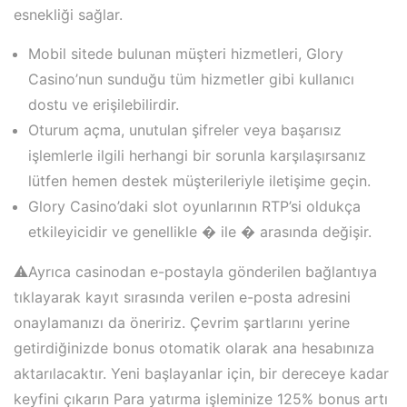
esnekliği sağlar.
Mobil sitede bulunan müşteri hizmetleri, Glory
Casino’nun sunduğu tüm hizmetler gibi kullanıcı
dostu ve erişilebilirdir.
Oturum açma, unutulan şifreler veya başarısız
işlemlerle ilgili herhangi bir sorunla karşılaşırsanız
lütfen hemen destek müşterileriyle iletişime geçin.
Glory Casino’daki slot oyunlarının RTP’si oldukça
etkileyicidir ve genellikle � ile � arasında değişir.
⚠️Ayrıca casinodan e-postayla gönderilen bağlantıya
tıklayarak kayıt sırasında verilen e-posta adresini
onaylamanızı da öneririz. Çevrim şartlarını yerine
getirdiğinizde bonus otomatik olarak ana hesabınıza
aktarılacaktır. Yeni başlayanlar için, bir dereceye kadar
keyfini çıkarın Para yatırma işleminize 125% bonus artı