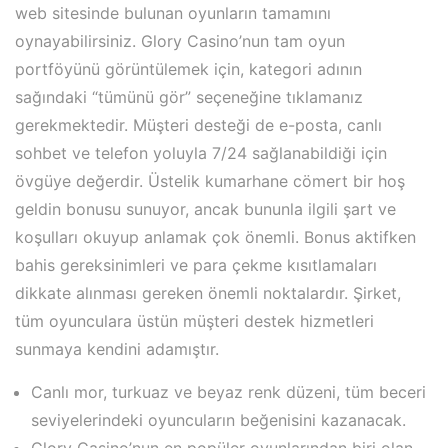
web sitesinde bulunan oyunların tamamını
oynayabilirsiniz. Glory Casino’nun tam oyun
portföyünü görüntülemek için, kategori adının
sağındaki “tümünü gör” seçeneğine tıklamanız
gerekmektedir. Müşteri desteği de e-posta, canlı
sohbet ve telefon yoluyla 7/24 sağlanabildiği için
övgüye değerdir. Üstelik kumarhane cömert bir hoş
geldin bonusu sunuyor, ancak bununla ilgili şart ve
koşulları okuyup anlamak çok önemli. Bonus aktifken
bahis gereksinimleri ve para çekme kısıtlamaları
dikkate alınması gereken önemli noktalardır. Şirket,
tüm oyunculara üstün müşteri destek hizmetleri
sunmaya kendini adamıştır.
Canlı mor, turkuaz ve beyaz renk düzeni, tüm beceri
seviyelerindeki oyuncuların beğenisini kazanacak.