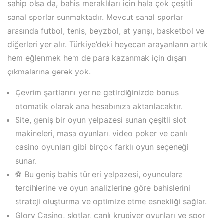
sahip olsa da, bahis meraklıları için hala çok çeşitli
sanal sporlar sunmaktadır. Mevcut sanal sporlar
arasında futbol, tenis, beyzbol, at yarışı, basketbol ve
diğerleri yer alır. Türkiye’deki heyecan arayanların artık
hem eğlenmek hem de para kazanmak için dışarı
çıkmalarına gerek yok.
Çevrim şartlarını yerine getirdiğinizde bonus
otomatik olarak ana hesabınıza aktarılacaktır.
Site, geniş bir oyun yelpazesi sunan çeşitli slot
makineleri, masa oyunları, video poker ve canlı
casino oyunları gibi birçok farklı oyun seçeneği
sunar.
⚽️ Bu geniş bahis türleri yelpazesi, oyunculara
tercihlerine ve oyun analizlerine göre bahislerini
strateji oluşturma ve optimize etme esnekliği sağlar.
Glory Casino, slotlar, canlı krupiyer oyunları ve spor