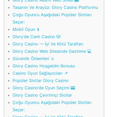
Glory Casino Resmi Web Sitesi 🎰
Tasarım Ve Arayüz: Glory Casino Platformu
Çoğu Oyuncu Aşağıdaki Popüler Slotları
Seçer:
Mobil Oyun 📱
Glory’de Canlı Casino 🎲
Glory Casino — İyi Ve Kötü Tarafları
Glory Casino Web Sitesinde Gezinme 💻
Güvenlik Önlemleri ⚔️
Glory Casino Hoşgeldin Bonusu
Casino Oyun Sağlayıcıları 📌
Popüler Slotlar Glory Casino
Glory Casino’de Oyun Seçimi 🎰
Glory Casino Çevrimiçi Slotlar
Çoğu Oyuncu Aşağıdaki Popüler Slotları
Seçer: