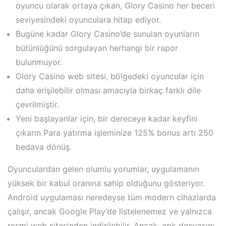
oyuncu olarak ortaya çıkan, Glory Casino her beceri
seviyesindeki oyunculara hitap ediyor.
Bugüne kadar Glory Casino’de sunulan oyunların
bütünlüğünü sorgulayan herhangi bir rapor
bulunmuyor.
Glory Casino web sitesi, bölgedeki oyuncular için
daha erişilebilir olması amacıyla birkaç farklı dile
çevrilmiştir.
Yeni başlayanlar için, bir dereceye kadar keyfini
çıkarın Para yatırma işleminize 125% bonus artı 250
bedava dönüş.
Oyunculardan gelen olumlu yorumlar, uygulamanın
yüksek bir kabul oranına sahip olduğunu gösteriyor.
Android uygulaması neredeyse tüm modern cihazlarda
çalışır, ancak Google Play’de listelenemez ve yalnızca
resmi web sitesinden indirilebilir. Ancak, apk dosyasını