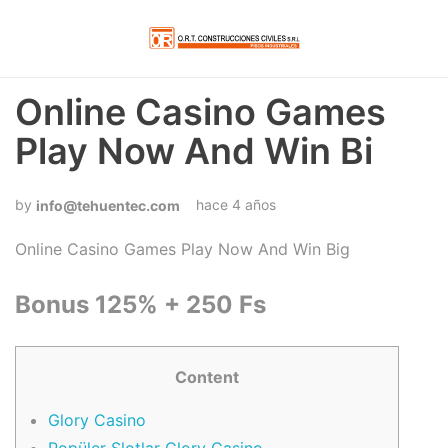
Online Casino Games
Play Now And Win Bi
hace 4 años
info@tehuentec.com
Online Casino Games Play Now And Win Big
Bonus 125% + 250 Fs
Content
Glory Casino