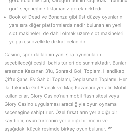
görüntülemek için, kategori adının sağındaki “tümünü
gör” seçeneğine tıklamanız gerekmektedir.
Book of Dead ve Bonanza gibi üst düzey oyunların
yanı sıra diğer platformlarda nadir bulunan en yeni
slot makineleri de dahil olmak üzere slot makineleri
yelpazesi özellikle dikkat çekicidir.
Casino, spor dallarının yanı sıra oyuncuların
seçebileceği çeşitli bahis türleri de sunmaktadır. Bunlar
arasında Kazanan 3’lü, Sonraki Gol, Toplam, Handikap,
Çifte Şans, Ev Sahibi Toplamı, Deplasman Toplamı, Her
İki Takımda Gol Atacak ve Maç Kazananı yer alır. Mobil
kullanıcılar, Glory Casino’nun mobil flash sitesi veya
Glory Casino uygulaması aracılığıyla oyun oynama
seçeneğine sahiptirler. Özel fırsatların yer aldığı bir
kaydırıcı, oyun türlerinin yer aldığı bir menü ve
aşağıdaki küçük resimde birkaç oyun bulunur. 💸