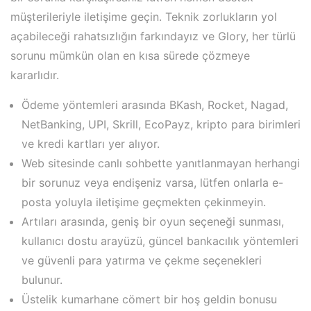
müşterileriyle iletişime geçin. Teknik zorlukların yol
açabileceği rahatsızlığın farkındayız ve Glory, her türlü
sorunu mümkün olan en kısa sürede çözmeye
kararlıdır.
Ödeme yöntemleri arasında BKash, Rocket, Nagad,
NetBanking, UPI, Skrill, EcoPayz, kripto para birimleri
ve kredi kartları yer alıyor.
Web sitesinde canlı sohbette yanıtlanmayan herhangi
bir sorunuz veya endişeniz varsa, lütfen onlarla e-
posta yoluyla iletişime geçmekten çekinmeyin.
Artıları arasında, geniş bir oyun seçeneği sunması,
kullanıcı dostu arayüzü, güncel bankacılık yöntemleri
ve güvenli para yatırma ve çekme seçenekleri
bulunur.
Üstelik kumarhane cömert bir hoş geldin bonusu