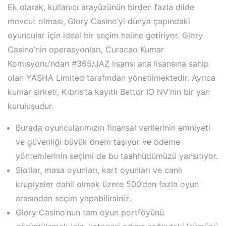
Ek olarak, kullanıcı arayüzünün birden fazla dilde
mevcut olması, Glory Casino’yi dünya çapındaki
oyuncular için ideal bir seçim haline getiriyor. Glory
Casino’nin operasyonları, Curacao Kumar
Komisyonu’ndan #365/JAZ lisansı ana lisansına sahip
olan YASHA Limited tarafından yönetilmektedir. Ayrıca
kumar şirketi, Kıbrıs’ta kayıtlı Bettor IO NV’nin bir yan
kuruluşudur.
Burada oyuncularımızın finansal verilerinin emniyeti
ve güvenliği büyük önem taşıyor ve ödeme
yöntemlerinin seçimi de bu taahhüdümüzü yansıtıyor.
Slotlar, masa oyunları, kart oyunları ve canlı
krupiyeler dahil olmak üzere 500’den fazla oyun
arasından seçim yapabilirsiniz.
Glory Casino’nun tam oyun portföyünü