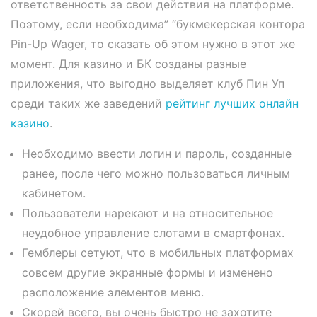
ответственность за свои действия на платформе.
Поэтому, если необходима” “букмекерская контора
Pin-Up Wager, то сказать об этом нужно в этот же
момент. Для казино и БК созданы разные
приложения, что выгодно выделяет клуб Пин Уп
среди таких же заведений
рейтинг лучших онлайн
казино
.
Необходимо ввести логин и пароль, созданные
ранее, после чего можно пользоваться личным
кабинетом.
Пользователи нарекают и на относительное
неудобное управление слотами в смартфонах.
Гемблеры сетуют, что в мобильных платформах
совсем другие экранные формы и изменено
расположение элементов меню.
Скорей всего, вы очень быстро не захотите