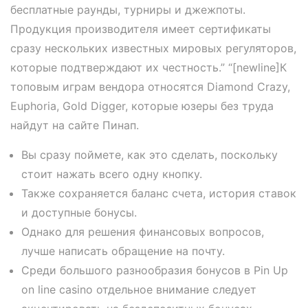
бесплатные раунды, турниры и джежпоты.
Продукция производителя имеет сертификаты
сразу нескольких известных мировых регуляторов,
которые подтверждают их честность.” “[newline]К
топовым играм вендора относятся Diamond Crazy,
Euphoria, Gold Digger, которые юзеры без труда
найдут на сайте Пинап.
Вы сразу поймете, как это сделать, поскольку
стоит нажать всего одну кнопку.
Также сохраняется баланс счета, история ставок
и доступные бонусы.
Однако для решения финансовых вопросов,
лучше написать обращение на почту.
Среди большого разнообразия бонусов в Pin Up
on line casino отдельное внимание следует