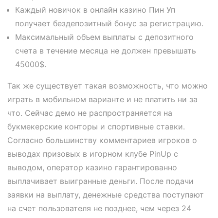
Каждый новичок в онлайн казино Пин Уп
получает бездепозитный бонус за регистрацию.
Максимальный объем выплаты с депозитного
счета в течение месяца не должен превышать
45000$.
Так же существует такая возможность, что можно
играть в мобильном варианте и не платить ни за
что. Сейчас демо не распространяется на
букмекерские конторы и спортивные ставки.
Согласно большинству комментариев игроков о
выводах призовых в игорном клубе PinUp с
выводом, оператор казино гарантированно
выплачивает выигранные деньги. После подачи
заявки на выплату, денежные средства поступают
на счет пользователя не позднее, чем через 24