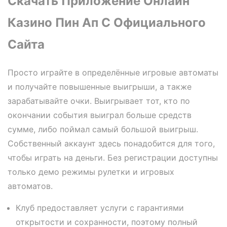
Скачать Приложение Онлайн
Казино Пин Ап С Официального
Сайта
Просто играйте в определённые игровые автоматы
и получайте повышенные выигрыши, а также
зарабатывайте очки. Выигрывает тот, кто по
окончании события выиграл больше средств
сумме, либо поймал самый большой выигрыш.
Собственный аккаунт здесь понадобится для того,
чтобы играть на деньги. Без регистрации доступны
только демо режимы рулетки и игровых
автоматов.
Клуб предоставляет услуги с гарантиями
открытости и сохранности, поэтому полный