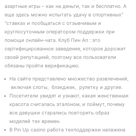
азартные игры – как на деньги, так и бесплатно. А
еще здесь можно испытать удачу в спортивных”
“ставках и пообщаться с отзывчивым и
круглосуточным оператором поддержки при
помощи онлайн-чата. Клуб Пин Ап : это
сертифицированное заведение, которое дорожит
своей репутацией, поэтому все пользователи
обязаны пройти верификацию.
На сайте представлено множество развлечений,
включая слоты, блэкджек, рулетку и другие.
Посетители увидят и узнают, какая женственная
красота считалась эталоном, и поймут, почему
все девушки старались повторить образ
моделей тех времен.
В Pin Up casino работа техподдержки налажена