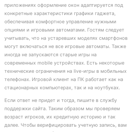
приложениях оформление окон адаптируется под
конкретные характеристики графики гаджета,
обеспечивая комфортное управление нужными
опциями и игровыми автоматами. Гостям следует
учитывать, что на устаревших моделях смартфонов
могут включаться не все игровые автоматы. Также
иногда не запускаются старые игры на
современных mobile устройствах. Есть некоторые
технические ограничения на live-игры в мобильных
телефонах. Игровой клиент на ПК работает как на
стационарных компьютерах, так и на ноутбуках.
Если ответ не придет и тогда, пишите в службу
поддержки сайта. Таким образом мы проверяем
возраст игроков, их кредитную историю и так
далее. Чтобы верифицировать учетную запись, вам