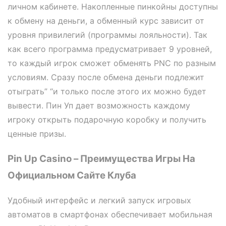
личном кабинете. Накопленные пинкойны доступны
к обмену на деньги, а обменный курс зависит от
уровня привилегий (программы лояльности). Так
как всего программа предусматривает 9 уровней,
то каждый игрок сможет обменять PNC по разным
условиям. Сразу после обмена деньги подлежит
отыграть” “и только после этого их можно будет
вывести. Пин Уп дает возможность каждому
игроку открыть подарочную коробку и получить
ценные призы.
Pin Up Casino – Преимущества Игры На
Официальном Сайте Клуба
Удобный интерфейс и легкий запуск игровых
автоматов в смартфонах обеспечивает мобильная