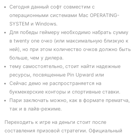
Сегодня данный софт совместим с
операционными системами Mac OPERATING-
SYSTEM и Windows.
Для победы геймеру необходимо набрать сумму
в twenty one очко (или максимальную близкую к
ней), но при этом количество очков должно быть
больше, чем у дилера.
тему самостоятельно, стоит найти надежные
ресурсы, посвященные Pin Upward или
Сейчас демо не распространяется на
букмекерские конторы и спортивные ставки.
Пари заключать можно, как в формате прематча,
так и в лайв-режиме.
Переходить к игре на деньги стоит после
составления призовой стратегии. Официальный