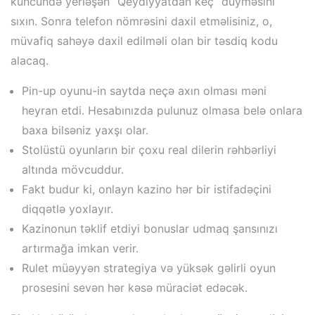
küncündə yerləşən “Qeydiyyatdan keç” düyməsini
sıxın. Sonra telefon nömrəsini daxil etməlisiniz, o,
müvafiq sahəyə daxil edilməli olan bir təsdiq kodu
alacaq.
Pin-up oyunu-in saytda neçə axın olması məni
heyran etdi. Hesabınızda pulunuz olmasa belə onlara
baxa bilsəniz yaxşı olar.
Stolüstü oyunların bir çoxu real dilerin rəhbərliyi
altında mövcuddur.
Fakt budur ki, onlayn kazino hər bir istifadəçini
diqqətlə yoxlayır.
Kazinonun təklif etdiyi bonuslar udmaq şansınızı
artırmağa imkan verir.
Rulet müəyyən strategiya və yüksək gəlirli oyun
prosesini sevən hər kəsə müraciət edəcək.