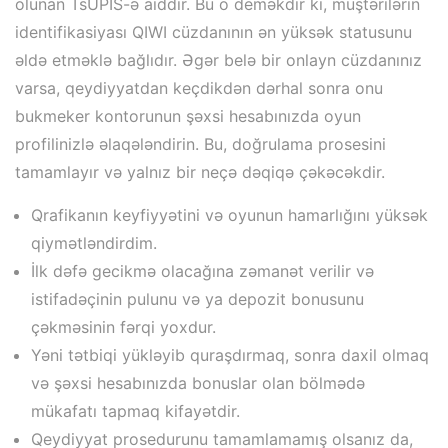
olunan TsUPIS-ə aiddir. Bu o deməkdir ki, müştərilərin
identifikasiyası QIWI cüzdanının ən yüksək statusunu
əldə etməklə bağlıdır. Əgər belə bir onlayn cüzdanınız
varsa, qeydiyyatdan keçdikdən dərhal sonra onu
bukmeker kontorunun şəxsi hesabınızda oyun
profilinizlə əlaqələndirin. Bu, doğrulama prosesini
tamamlayır və yalnız bir neçə dəqiqə çəkəcəkdir.
Qrafikanın keyfiyyətini və oyunun hamarlığını yüksək
qiymətləndirdim.
İlk dəfə gecikmə olacağına zəmanət verilir və
istifadəçinin pulunu və ya depozit bonusunu
çəkməsinin fərqi yoxdur.
Yəni tətbiqi yükləyib quraşdırmaq, sonra daxil olmaq
və şəxsi hesabınızda bonuslar olan bölmədə
mükafatı tapmaq kifayətdir.
Qeydiyyat prosedurunu tamamlamamış olsanız da,