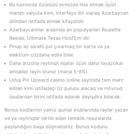
Bu kazinoda özünüzü evinizdə hiss etmək üçün
manatı valyuta kimi, interfeys dili olaraq Azərbaycan
dilindən istifadə etmək kifayətdir.
Azərbaycanlılar arasında ən populyarları Roulette
Reside, Ultimate Texas Hold’Em-dir.
Pinup az sürətli pul çıxarmaq bir karta və ya
elektrum cüzdana edilə bilər.
Daha arizona reytinqli liqalar üçün daha təvazökar
əmsallar təyin olunur (marja 5-8%).
Uduş Pin Upward casino online saytında tam mərc
edilən kimi istifadəçi öz pulunu alacaq və mövcud
üsullardan birini istifadə edərək dəyişdirə biləcək.
Bonus kodlarının yalnız qumar klublarında rəylər yazan
və ya reytinqlər tərtib edən tematik resurslarda
paylandığını başa düşməlisiniz. Bonus kodunu