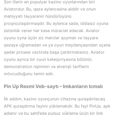
Son illərin ən populyar kazino oyunlarından biri
Aviatordur. Bu, qəza əyləncəsinə aiddir və onun
mahiyyəti təyyarənin hündürlüyünü
proqnozlaşdırmaqdır. Bu əyləncə sadə, iddiasız oyuna
üstünlük verən hər kəsə müraciət edəcək. Aviator
oyunu oyna üçün siz mərclər qoymalı və təyyarə
qəzaya uğramadan və ya oyun meydançasından uçana
qədər prosesi vaxtında başa çatdırmalısınız. Aviator
oyunu ayrıca bir oyun kateqoriyasına bölünür,
demonstration rejiminin və əlverişli tariflərin
mövcudluğunu təmin edir.
Pin Up Rəsmi Veb-saytı – Imkanların Icmalı
İlk addım, kazino oyunçunun cihazına quraşdırılacaq
APK quraşdırma faylını yükləməkdir. Bu fayl PinUp. apk
adlanır və bu səhifədə pulsuz yükləmə üçün bir link