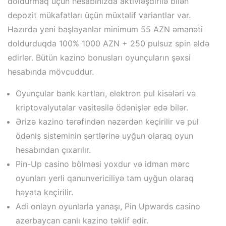
doldurmaq üçün hesabınızda aktivləşdirilə bilən
depozit mükafatları üçün müxtəlif variantlar var.
Hazırda yeni başlayanlar minimum 55 AZN əmanəti
doldurduqda 100% 1000 AZN + 250 pulsuz spin əldə
edirlər. Bütün kazino bonusları oyunçuların şəxsi
hesabında mövcuddur.
Oyunçular bank kartları, elektron pul kisələri və
kriptovalyutalar vasitəsilə ödənişlər edə bilər.
Ərizə kazino tərəfindən nəzərdən keçirilir və pul
ödəniş sisteminin şərtlərinə uyğun olaraq oyun
hesabından çıxarılır.
Pin-Up casino bölməsi yoxdur və idman mərc
oyunları yerli qanunvericiliyə tam uyğun olaraq
həyata keçirilir.
Adi onlayn oyunlarla yanaşı, Pin Upwards casino
azerbaycan canlı kazino təklif edir.