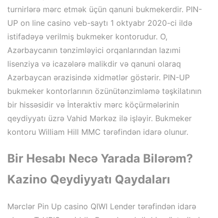
turnirlərə mərc etmək üçün qanuni bukmekerdir. PIN-
UP on line casino veb-saytı 1 oktyabr 2020-ci ildə
istifadəyə verilmiş bukmeker kontorudur. O,
Azərbaycanın tənzimləyici orqanlarından lazımi
lisenziya və icazələrə malikdir və qanuni olaraq
Azərbaycan ərazisində xidmətlər göstərir. PIN-UP
bukmeker kontorlarının özünütənzimləmə təşkilatının
bir hissəsidir və İnteraktiv mərc köçürmələrinin
qeydiyyatı üzrə Vahid Mərkəz ilə işləyir. Bukmeker
kontoru William Hill MMC tərəfindən idarə olunur.
Bir Hesabı Necə Yarada Bilərəm?
Kazino Qeydiyyatı Qaydaları
Mərclər Pin Up casino QIWI Lender tərəfindən idarə