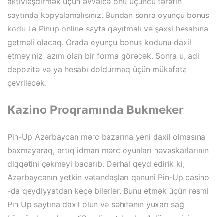
aktivləşdirmək üçün əvvəlcə onu üçüncü tərəfin
saytında kopyalamalısınız. Bundan sonra oyunçu bonus
kodu ilə Pinup online sayta qayıtmalı və şəxsi hesabına
getməli olacaq. Orada oyunçu bonus kodunu daxil
etməyiniz lazım olan bir forma görəcək. Sonra u, adi
depozitə və ya hesabı doldurmaq üçün mükafata
çevriləcək.
Kazino Proqramında Bukmeker
Pin-Up Azərbaycan mərc bazarına yeni daxil olmasına
baxmayaraq, artıq idman mərc oyunları həvəskarlarının
diqqətini çəkməyi bacarıb. Dərhal qeyd edirik ki,
Azərbaycanın yetkin vətəndaşları qanuni Pin-Up casino
-da qeydiyyatdan keçə bilərlər. Bunu etmək üçün rəsmi
Pin Up saytına daxil olun və səhifənin yuxarı sağ