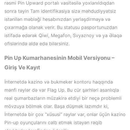
rəsmi Pin Upward portalı vasitəsilə yoxlanıldıqdan
sonra təyin Tam identifikasiya sizə məhdudiyyətsiz
istənilən məbləği hesabınızdan yerləşdirməyə və
çıxarmağa olanak verir. Bu statusu pasportunuzdan
istifadə edərək Qiwi, Megafon, Svyaznoy və ya Əlaqə
ofislərində əldə edə bilərsiniz.
Pin Up Kumarhanesinin Mobil Versiyonu –
Giriş Ve Kayıt
İnternetdə kazino və bukmeker kontoru haqqında
mənfi rəylər də var Flag Up. Bu cür şərhləri asanlıqla
real qumarbazların müzakirə etdiyi bir neçə problemli
mövzuya bölmək olar. Başa düşmək lazımdır ki,
İnternetdə bir çox “xüsusi” rəylər var, onlar üçün kazino
Pin-up oyunçularını cəlb etmək istəyən rəqib