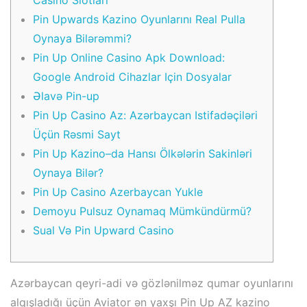
Casino Slotları
Pin Upwards Kazino Oyunlarını Real Pulla
Oynaya Bilərəmmi?
Pin Up Online Casino Apk Download:
Google Android Cihazlar Için Dosyalar
Əlavə Pin-up
Pin Up Casino Az: Azərbaycan Istifadəçiləri
Üçün Rəsmi Sayt
Pin Up Kazino–da Hansı Ölkələrin Sakinləri
Oynaya Bilər?
Pin Up Casino Azerbaycan Yukle
Demoyu Pulsuz Oynamaq Mümkündürmü?
Sual Və Pin Upward Casino
Azərbaycan qeyri-adi və gözlənilməz qumar oyunlarını
alqışladığı üçün Aviator ən yaxşı Pin Up AZ kazino