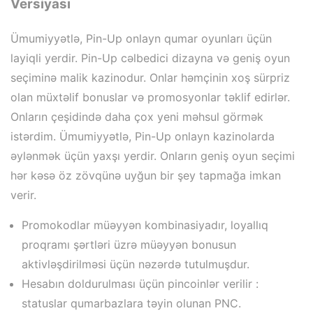
Versiyası
Ümumiyyətlə, Pin-Up onlayn qumar oyunları üçün
layiqli yerdir. Pin-Up cəlbedici dizayna və geniş oyun
seçiminə malik kazinodur. Onlar həmçinin xoş sürpriz
olan müxtəlif bonuslar və promosyonlar təklif edirlər.
Onların çeşidində daha çox yeni məhsul görmək
istərdim. Ümumiyyətlə, Pin-Up onlayn kazinolarda
əylənmək üçün yaxşı yerdir. Onların geniş oyun seçimi
hər kəsə öz zövqünə uyğun bir şey tapmağa imkan
verir.
Promokodlar müəyyən kombinasiyadır, loyallıq
proqramı şərtləri üzrə müəyyən bonusun
aktivləşdirilməsi üçün nəzərdə tutulmuşdur.
Hesabın doldurulması üçün pincoinlər verilir :
statuslar qumarbazlara təyin olunan PNC.