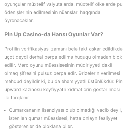
oyunçular müxtəlif valyutalarda, müxtəlif ölkələrdə pul
ödənişlərinin edilməsinin nüansları haqqında
öyrənəcəklər.
Pin Up Casino-da Hansı Oyunlar Var?
Profilin verifikasiyası zamanı belə fakt aşkar edildikdə
uçot qeydi dərhal bərpa edilmə hüququ olmadan blok
edilir. Mərc oyunu müəssisəsinin müdiriyyəti daxil
olmaq şifrəsini pulsuz bərpa edir. Ərizələrin verilməsi
məhdud deyildir ki, bu da əhəmiyyətli üstünlükdür. Pin
upward kazinosu keyfiyyətli xidmətlərin göstərilməsi
ilə fərqlənir.
Qumarxananın lisenziyası olub olmadığı vacib deyil,
istənilən qumar müəssisəsi, hətta onlayn fəaliyyət
göstərənlər də bloklana bilər.