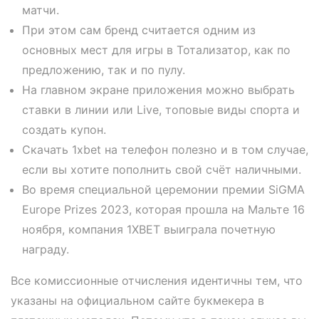
матчи.
При этом сам бренд считается одним из
основных мест для игры в Тотализатор, как по
предложению, так и по пулу.
На главном экране приложения можно выбрать
ставки в линии или Live, топовые виды спорта и
создать купон.
Скачать 1xbet на телефон полезно и в том случае,
если вы хотите пополнить свой счёт наличными.
Во время специальной церемонии премии SiGMA
Europe Prizes 2023, которая прошла на Мальте 16
ноября, компания 1XBET выиграла почетную
награду.
Все комиссионные отчисления идентичны тем, что
указаны на официальном сайте букмекера в