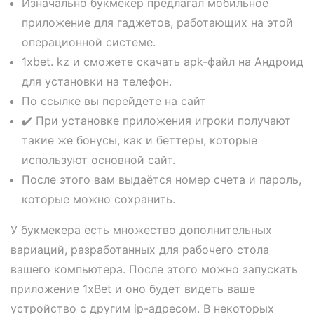
Изначально букмекер предлагал мобильное
приложение для гаджетов, работающих на этой
операционной системе.
1xbet. kz и сможете скачать apk-файл на Андроид
для установки на телефон.
По ссылке вы перейдете на сайт
✔️ При установке приложения игроки получают
такие же бонусы, как и беттеры, которые
используют основной сайт.
После этого вам выдаётся номер счета и пароль,
которые можно сохранить.
У букмекера есть множество дополнительных
вариаций, разработанных для рабочего стола
вашего компьютера. После этого можно запускать
приложение 1xBet и оно будет видеть ваше
устройство с другим ip-адресом. В некоторых