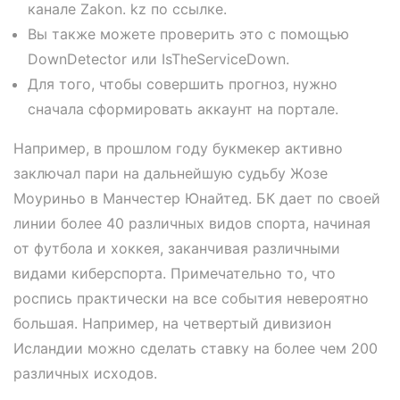
канале Zakon. kz по ссылке.
Вы также можете проверить это с помощью
DownDetector или IsTheServiceDown.
Для того, чтобы совершить прогноз, нужно
сначала сформировать аккаунт на портале.
Например, в прошлом году букмекер активно
заключал пари на дальнейшую судьбу Жозе
Моуриньо в Манчестер Юнайтед. БК дает по своей
линии более 40 различных видов спорта, начиная
от футбола и хоккея, заканчивая различными
видами киберспорта. Примечательно то, что
роспись практически на все события невероятно
большая. Например, на четвертый дивизион
Исландии можно сделать ставку на более чем 200
различных исходов.