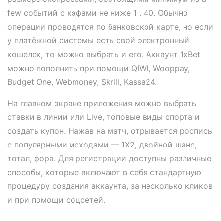
few событий с кэфами не ниже 1 . 40. Обычно
операции проводятся по банковской карте, но если
у платёжной системы есть свой электронный
кошелек, то можно выбрать и его. Аккаунт 1xBet
можно пополнить при помощи QIWI, Wooppay,
Budget One, Webmoney, Skrill, Kassa24.
На главном экране приложения можно выбрать
ставки в линии или Live, топовые виды спорта и
создать купон. Нажав на матч, отрывается роспись
с популярными исходами — 1Х2, двойной шанс,
тотал, фора. Для регистрации доступны различные
способы, которые включают в себя стандартную
процедуру создания аккаунта, за несколько кликов
и при помощи соцсетей.