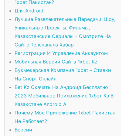
1xbet Пакистан?
Для Android
Лучшие Развлекательные Передачи, Шоу,
Уникальные Проекты, Фильмы,
Казахстанские Сериалы – Смотрите На
Сайте Телеканала Хабар
Регистрация И Управление Аккаунтом
Мобильная Версия Сайта 1xbet Kz
Букмекерская Компания 1xbet – Ставки
На Спорт Онлайн
Bet Kz Скачать На Андроид Бесплатно
2023 Мобильное Приложение 1хбет Кз В
Казахстане Android A
Почему Мое Приложение 1xbet Пакистан
Не Работает?
Версии