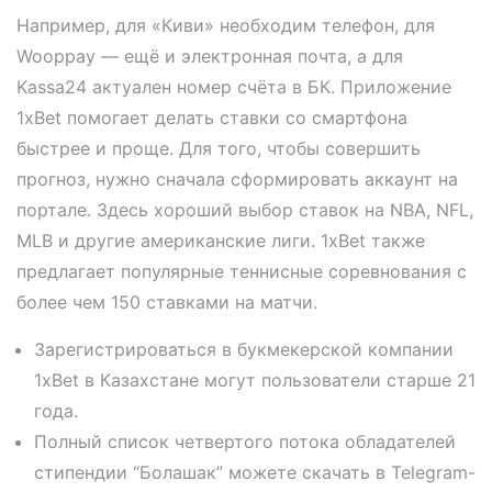
Например, для «Киви» необходим телефон, для
Wooppay — ещё и электронная почта, а для
Kassa24 актуален номер счёта в БК. Приложение
1xBet помогает делать ставки со смартфона
быстрее и проще. Для того, чтобы совершить
прогноз, нужно сначала сформировать аккаунт на
портале. Здесь хороший выбор ставок на NBA, NFL,
MLB и другие американские лиги. 1xBet также
предлагает популярные теннисные соревнования с
более чем 150 ставками на матчи.
Зарегистрироваться в букмекерской компании
1xBet в Казахстане могут пользователи старше 21
года.
Полный список четвертого потока обладателей
стипендии “Болашак” можете скачать в Telegram-