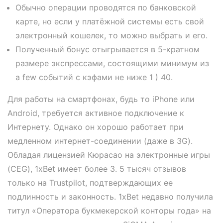
Обычно операции проводятся по банковской
карте, но если у платёжной системы есть свой
электронный кошелек, то можно выбрать и его.
Полученный бонус отыгрывается в 5-кратном
размере экспрессами, состоящими минимум из
a few событий с кэфами не ниже 1 ) 40.
Для работы на смартфонах, будь то iPhone или
Android, требуется активное подключение к
Интернету. Однако он хорошо работает при
медленном интернет-соединении (даже в 3G).
Обладая лицензией Кюрасао на электронные игры
(CEG), 1xBet имеет более 3. 5 тысяч отзывов
только на Trustpilot, подтверждающих ее
подлинность и законность. 1xBet недавно получила
титул «Оператора букмекерской конторы года» на