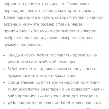
вариантов депозита, начиная от банковских
переводов, платежных систем и криптовалют.
Далее перейдите в купон, который появится внизу
экрана, и укажите размер ставки. Через
приложение 1xBet нужно сформировать запрос,
выбрав оператора и указав номер телефона и
сумму пополнения.
Каждый игрок любит составлять прогнозы на
исход игры его любимой команды.
1xBet считается одним из самых популярных
букмекерских контор в Казахстане.
Официальный софт от букмекерской компании
1xBet абсолютно безопасен и не содержит каких-
либо вредоносных компонентов для телефона.
✔️На андроид приложение 1xbet можно скачать