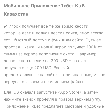
Мобильное Приложение 1хбет Кз В
Казахстан
✔️ Игрок получает все те же возможности,
которые дает и полная версия сайта, плюс всегда
есть быстрый доступ к функциям сайта. Суть ее
простая – каждый новый игрок получает 100% от
суммы за первое пополнение счета. Например,
делаете пополнение на 200 USD – на счет
получаете еще 200 USD. Все файлы
предоставленные на сайте — оригинальные, мы не
переупаковываем и не изменяем файлы.
Для iOS сначала запустите «App Store», а затем
нажмите значок профиля в правом верхнем углу.
Приложение 1xBet предлагает быстрые и удобные