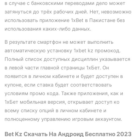
в случае с банковскими переводами дело может
затянуться до трёх рабочих дней. Нет, невозможно
использовать приложение 1xBet в Пакистане без
использования каких-либо данных.
В результате смартфон не может выполнить
автоматическую установку 1xbet kz промокод.
Полный список доступных дисциплин указывается
в левой части главной страницы 1хБет. Он
появится в личном кабинете и будет доступен в
купоне, если ставка будет соответствовать
условиям промо кода. Также приложения, как и
1хБет мобильная версия, открывает доступ ко
всему списку опций в личном кабинете и
полноценному управлению игровым аккаунтом.
Bet Kz Скачать На Андроид Бесплатно 2023