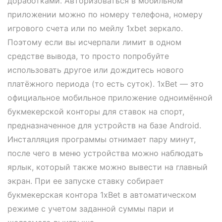
доработками. Авторизоваться в мобильном
приложении можно по номеру телефона, номеру
игрового счета или по мейлу 1xbet зеркало.
Поэтому если вы исчерпали лимит в одном
средстве вывода, то просто попробуйте
использовать другое или дождитесь нового
платёжного периода (то есть суток). 1xBet — это
официальное мобильное приложение одноимённой
букмекерской конторы для ставок на спорт,
предназначенное для устройств на базе Android.
Инсталляция программы отнимает пару минут,
после чего в меню устройства можно наблюдать
ярлык, который также можно вывести на главный
экран. При ее запуске ставку собирает
букмекерская контора 1xBet в автоматическом
режиме с учетом заданной суммы пари и