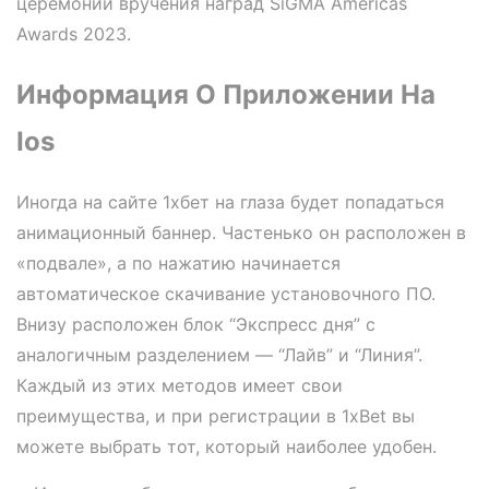
церемонии вручения наград SiGMA Americas
Awards 2023.
Информация О Приложении На
Ios
Иногда на сайте 1хбет на глаза будет попадаться
анимационный баннер. Частенько он расположен в
«подвале», а по нажатию начинается
автоматическое скачивание установочного ПО.
Внизу расположен блок “Экспресс дня” с
аналогичным разделением — “Лайв” и “Линия”.
Каждый из этих методов имеет свои
преимущества, и при регистрации в 1xBet вы
можете выбрать тот, который наиболее удобен.