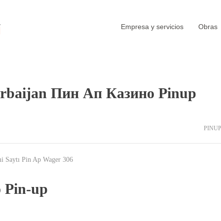
Empresa y servicios
Obras
erbaijan Пин Ап Казино Pinup
0
PINUP
i Saytı Pin Ap Wager 306
 Pin-up