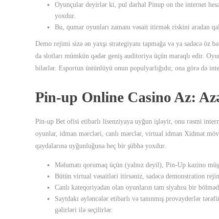
Oyunçular deyirlər ki, pul dərhal Pinup on the internet he
yoxdur.
Bu, qumar oyunları zamanı vəsait itirmək riskini aradan qal
Demo rejimi sizə ən yaxşı strategiyanı tapmağa və ya sadəcə öz bəx
da slotları mümkün qədər geniş auditoriya üçün maraqlı edir. Oyun
bilərlər. Esportun üstünlüyü onun populyarlığıdır, ona görə də in
Pin-up Online Casino Az: A
Pin-up Bet ofisi etibarlı lisenziyaya uyğun işləyir, onu rəsmi inter
oyunlar, idman mərcləri, canlı mərclər, virtual idman Xidmət mövc
qaydalarına uyğunluğuna heç bir şübhə yoxdur.
Məlumatı qorumaq üçün (yalnız deyil), Pin-Up kazino müştər
Bütün virtual vəsaitləri itirsəniz, sadəcə demonstration rej
Canlı kateqoriyadan olan oyunların tam siyahısı bir bölmədə
Saytdakı əyləncələr etibarlı və tanınmış provayderlər tərəf
gəlirləri ilə seçilirlər.