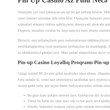
Oyunçular çox vaxt çəkməyən pin-up bet get istifadə bilərlər. Mobi
rəsmi internet saytından əldə edilə bilər. Oyunçular həmçinin pr
xidmətləri əlaqənin ötürmə qabiliyyətini əhəmiyyətli dərəcədə azal
Ekspress, əmsalları vurulan bir neçə nəticəyə mərc etməyi nəzərdə 
Birincisi, sayt istifadəçilərin şəxsi məlumatlarının təhlükəsizliyi
sertifikatlaşdırılmış oyun məzmunu tərtibatçıları ilə əməkdaşlığı
da təhlükəsizliyə şəhadət verir. Mərc şirkəti müştərilərinə dəyər ve
Pin-up Casino Loyallıq Proqramı Pin-up
Güzgü orijinal BC ilə eyni şirkət tərəfindən idarə olunur. Əlaqələr
Fərq ondadır ki, rəsmi sayt tənzimləyici tərəfindən qara siyahıya 
verənə qədər onlar sizə saytın bütün funksiyalarından istifadə et
Bu günə kimi şirkətin internet saytı Azərbaycan dili də daxi
Yalnız bu halda siz rahat mərc edə və hər şeyin necə işlədiy
Düzdür, bukmeker kontoru yalnız pullu rejimdə mövcuddur