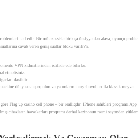
roblemləri həll edir. Bir mütəxəssislə birbaşa ünsiyyətdən əlavə, oyunçu probl
 suallarına cavab verən geniş suallar bloku varifr?n.
omento VPN xidmətlərindən istifadə edə bilərlər.
l etməlisiniz.
gərləri daxildir.
 machine dünyasına qərq olun və ya onların tanış simvolları ilə klassik meyvə
örə Flag up casino cell phone – bir reallıqdır. IPhone sahibləri proqramı App
ılmış cihazların həvəskarları proqramı dərhal kazinonun rəsmi saytından yüklə
 Yerləşdirmək Və Çıxarmaq Olar