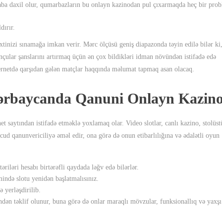
saba daxil olur, qumarbazların bu onlayn kazinodan pul çıxarmaqda heç bir pro
dırır.
tinizi sınamağa imkan verir. Mərc ölçüsü geniş diapazonda təyin edilə bilər ki
çular şanslarını artırmaq üçün ən çox bildikləri idman növündən istifadə edə
ternetdə qarşıdan gələn matçlar haqqında məlumat tapmaq asan olacaq.
zərbaycanda Qanuni Onlayn Kazin
net saytından istifadə etməklə yoxlamaq olar. Video slotlar, canlı kazino, stolüst
ud qanunvericiliyə əməl edir, ona görə də onun etibarlılığına və ədalətli oyun
iləri hesabı birtərəfli qaydada ləğv edə bilərlər.
imində slotu yenidən başlatmalısınız.
 yerləşdirilib.
indən təklif olunur, buna görə də onlar maraqlı mövzular, funksionallıq və yaxşı