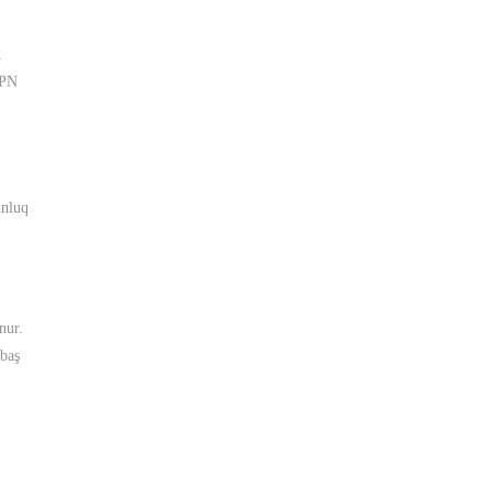
k
VPN
unluq
nur.
 baş