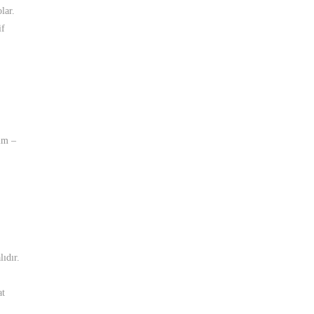
lar.
if
dım –
ıdır.
at