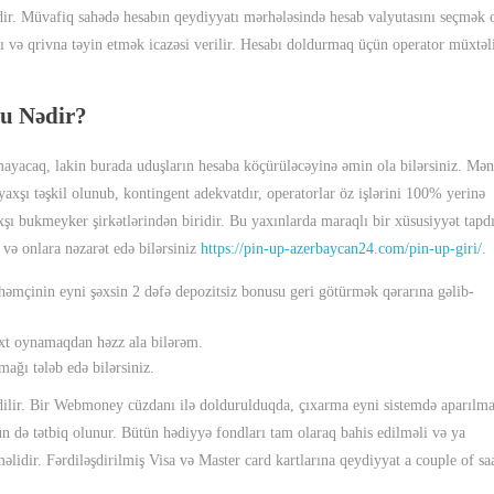
 edir. Müvafiq sahədə hesabın qeydiyyatı mərhələsində hesab valyutasını seçmək o
rı və qrivna təyin etmək icazəsi verilir. Hesabı doldurmaq üçün operator müxtəl
u Nədir?
ayacaq, lakin burada uduşların hesaba köçürüləcəyinə əmin ola bilərsiniz. Mən
axşı təşkil olunub, kontingent adekvatdır, operatorlar öz işlərini 100% yerinə
xşı bukmeyker şirkətlərindən biridir. Bu yaxınlarda maraqlı bir xüsusiyyət tap
və onlara nəzarət edə bilərsiniz
https://pin-up-azerbaycan24.com/pin-up-giri/
.
 həmçinin eyni şəxsin 2 dəfə depozitsiz bonusu geri götürmək qərarına gəlib-
axt oynamaqdan həzz ala bilərəm.
ağı tələb edə bilərsiniz.
edilir. Bir Webmoney cüzdanı ilə doldurulduqda, çıxarma eyni sistemdə aparılmal
ün də tətbiq olunur. Bütün hədiyyə fondları tam olaraq bahis edilməli və ya
idir. Fərdiləşdirilmiş Visa və Master card kartlarına qeydiyyat a couple of sa