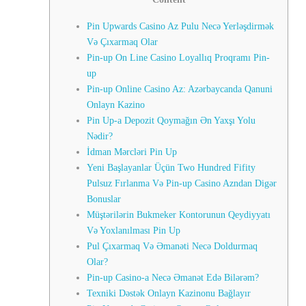
Pin Upwards Casino Az Pulu Necə Yerləşdirmək
Və Çıxarmaq Olar
Pin-up On Line Casino Loyallıq Proqramı Pin-
up
Pin-up Online Casino Az: Azərbaycanda Qanuni
Onlayn Kazino
Pin Up-a Depozit Qoymağın Ən Yaxşı Yolu
Nədir?
İdman Mərcləri Pin Up
Yeni Başlayanlar Üçün Two Hundred Fifity
Pulsuz Fırlanma Və Pin-up Casino Azndan Digər
Bonuslar
Müştərilərin Bukmeker Kontorunun Qeydiyyatı
Və Yoxlanılması Pin Up
Pul Çıxarmaq Və Əmanəti Necə Doldurmaq
Olar?
Pin-up Casino-a Necə Əmanət Edə Bilərəm?
Texniki Dəstək Onlayn Kazinonu Bağlayır